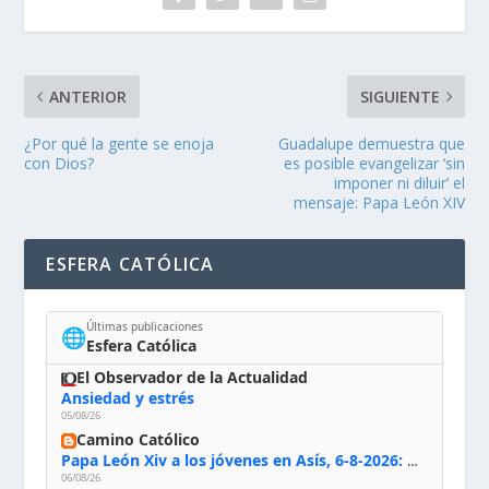
ANTERIOR
SIGUIENTE
¿Por qué la gente se enoja
Guadalupe demuestra que
con Dios?
es posible evangelizar ‘sin
imponer ni diluir’ el
mensaje: Papa León XIV
ESFERA CATÓLICA
Últimas publicaciones
🌐
Esfera Católica
El Observador de la Actualidad
Ansiedad y estrés
05/08/26
Camino Católico
Papa León Xiv a los jóvenes en Asís, 6-8-2026: «De san Francisco aprendan la radicalidad evangélica: no los vuelve ciegos ni violentos, sino sensibles, atentos, siempre en el seguimiento de Jesús, humildes y acogiendo a todos»
06/08/26