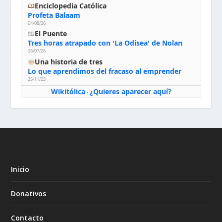
Enciclopedia Católica
Profeta Balaam
04/08/26
El Puente
Tres horas atrapado con 'La Odisea' de Nolan
28/07/26
Una historia de tres
Lo que aprendimos del fracaso al emprender
25/11/23
Wikitólica
¿Quieres aparecer aquí?
·
Inicio
Donativos
Contacto