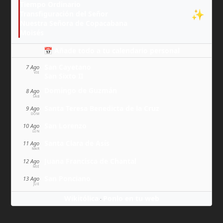
Tiempo Ordinario
✨
Transfiguración del Señor
Nuestra Señora de Copacabana
Moisés
📅 Añade todo a tu calendario personal
San Cayetano
7 Ago
VIE
San Sixto II
Domingo de Guzmán
8 Ago
SÁB
Santa Teresa Benedicta de la Cruz
9 Ago
DOM
San Lorenzo
10 Ago
LUN
Santa Clara de Asís
11 Ago
MAR
Juana Francisca de Chantal
12 Ago
MIÉ
San Ponciano
13 Ago
JUE
Wikitólica
Ponlo en tu web
·