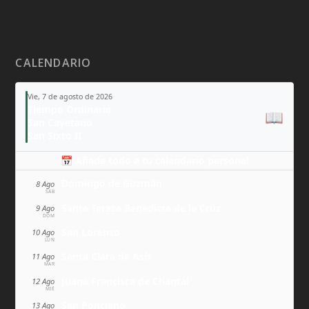
CALENDARIO
Vie, 7 de agosto de 2026
Tiempo Ordinario
📖
San Cayetano
San Sixto II
📅 Añade todo a tu calendario personal
Domingo de Guzmán
8 Ago
SÁB
Santa Teresa Benedicta de la Cruz
9 Ago
DOM
San Lorenzo
10 Ago
LUN
Santa Clara de Asís
11 Ago
MAR
Juana Francisca de Chantal
12 Ago
MIÉ
San Ponciano
13 Ago