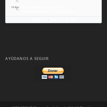
JUE
Maximiliano María Kolbe
14 Ago
VIE
Milagro eucarístico de Florencia
Wikitólica
Ponlo en tu web
·
AYÚDANOS A SEGUIR