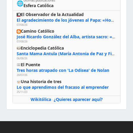
Últimas publicaciones
🌐
Esfera Católica
El Observador de la Actualidad
El agradecimiento de los jóvenes al Papa: «Hoy nos sentimos Iglesia»
07/08/26
Camino Católico
José Ricardo González del Alba, artista sacro: «Yo oro, hablo con Dios, le pido al Espíritu Santo su inspiración y siempre pinto rezando el rosario para que sea Él quien actúe a través de mis manos»
07/08/26
Enciclopedia Católica
Santa Mama Antula (María Antonia de Paz y Figueroa)
06/08/26
El Puente
Tres horas atrapado con 'La Odisea' de Nolan
28/07/26
Una historia de tres
Lo que aprendimos del fracaso al emprender
25/11/23
Wikitólica
¿Quieres aparecer aquí?
·