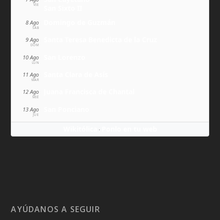
VIE
San Sixto II
Domingo de Guzmán
8 Ago
SÁB
Santa Teresa Benedicta de la Cruz
9 Ago
DOM
San Lorenzo
10 Ago
LUN
Santa Clara de Asís
11 Ago
MAR
Juana Francisca de Chantal
12 Ago
MIÉ
San Ponciano
13 Ago
JUE
Wikitólica
Ponlo en tu web
·
AYÚDANOS A SEGUIR