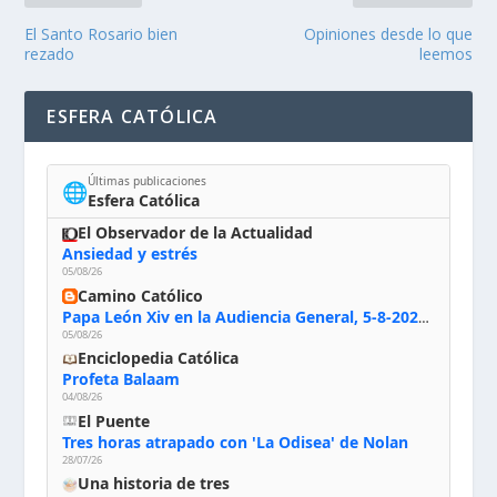
El Santo Rosario bien
Opiniones desde lo que
rezado
leemos
ESFERA CATÓLICA
Últimas publicaciones
🌐
Esfera Católica
El Observador de la Actualidad
Ansiedad y estrés
05/08/26
Camino Católico
Papa León Xiv en la Audiencia General, 5-8-2026: «Dios en el primer puesto; la oración, nuestra primera obligación; la liturgia, la primera fuente de la vida divina que se nos comunica, la primera escuela de nuestra vida espiritual»
05/08/26
Enciclopedia Católica
Profeta Balaam
04/08/26
El Puente
Tres horas atrapado con 'La Odisea' de Nolan
28/07/26
Una historia de tres