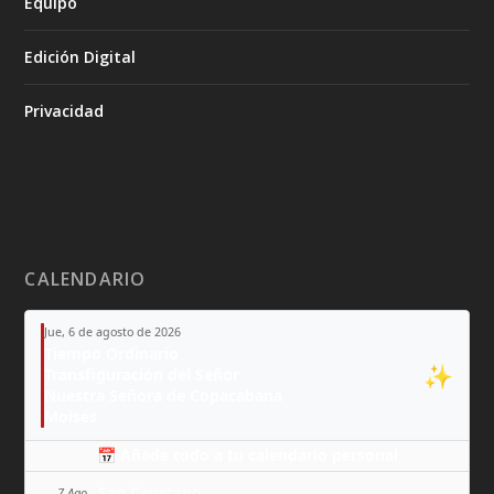
Equipo
Edición Digital
Privacidad
CALENDARIO
Jue, 6 de agosto de 2026
Tiempo Ordinario
✨
Transfiguración del Señor
Nuestra Señora de Copacabana
Moisés
📅 Añade todo a tu calendario personal
San Cayetano
7 Ago