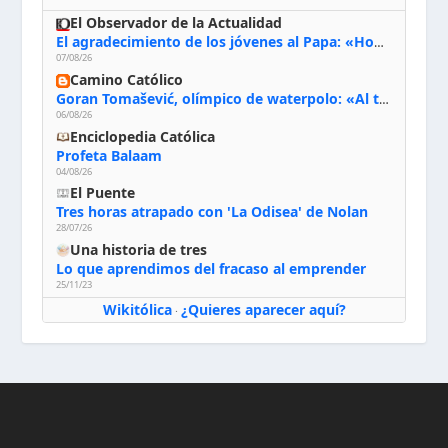
El Observador de la Actualidad
El agradecimiento de los jóvenes al Papa: «Hoy nos sentimos Iglesia»
07/08/26
Camino Católico
Goran Tomašević, olímpico de waterpolo: «Al terminar el Camino de Santiago entregué mi vida a Cristo; hablé con Dios y le dije: ‘Estoy listo; estoy a tu servicio. Puedo llevar lo que sea necesario para ti’»
06/08/26
Enciclopedia Católica
Profeta Balaam
04/08/26
El Puente
Tres horas atrapado con 'La Odisea' de Nolan
28/07/26
Una historia de tres
Lo que aprendimos del fracaso al emprender
25/11/23
Wikitólica
¿Quieres aparecer aquí?
·