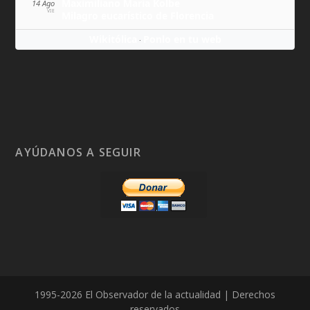
Maximiliano María Kolbe
14 Ago
VIE
Milagro eucarístico de Florencia
Wikitólica
Ponlo en tu web
·
AYÚDANOS A SEGUIR
1995-2026 El Observador de la actualidad | Derechos
reservados