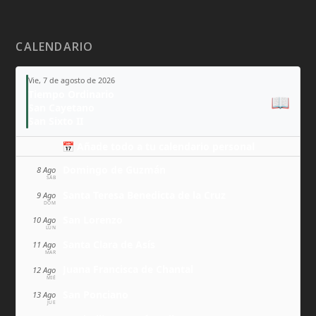
CALENDARIO
Vie, 7 de agosto de 2026
Tiempo Ordinario
📖
San Cayetano
San Sixto II
📅 Añade todo a tu calendario personal
Domingo de Guzmán
8 Ago
SÁB
Santa Teresa Benedicta de la Cruz
9 Ago
DOM
San Lorenzo
10 Ago
LUN
Santa Clara de Asís
11 Ago
MAR
Juana Francisca de Chantal
12 Ago
MIÉ
San Ponciano
13 Ago
JUE