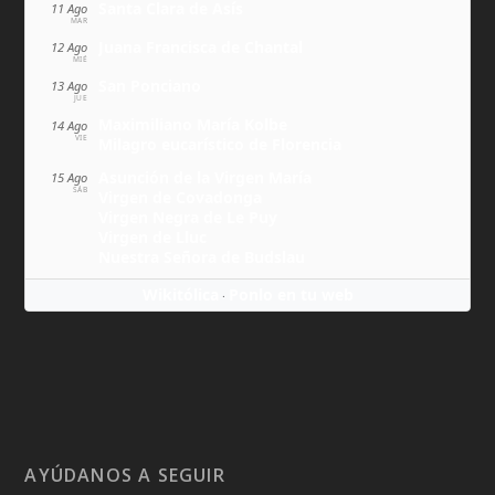
Santa Clara de Asís
11 Ago
MAR
Juana Francisca de Chantal
12 Ago
MIÉ
San Ponciano
13 Ago
JUE
Maximiliano María Kolbe
14 Ago
VIE
Milagro eucarístico de Florencia
Asunción de la Virgen María
15 Ago
SÁB
Virgen de Covadonga
Virgen Negra de Le Puy
Virgen de Lluc
Nuestra Señora de Budslau
Wikitólica
Ponlo en tu web
·
AYÚDANOS A SEGUIR