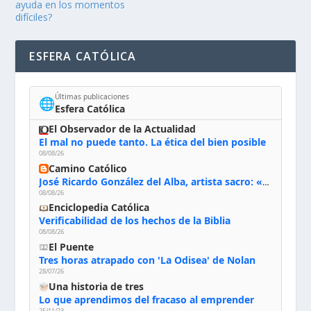
ayuda en los momentos
difíciles?
ESFERA CATÓLICA
Últimas publicaciones
🌐
Esfera Católica
El Observador de la Actualidad
El mal no puede tanto. La ética del bien posible
08/08/26
Camino Católico
José Ricardo González del Alba, artista sacro: «Yo oro, hablo con Dios, le pido al Espíritu Santo su inspiración y siempre pinto rezando el rosario para que sea Él quien actúe a través de mis manos»
08/08/26
Enciclopedia Católica
Verificabilidad de los hechos de la Biblia
08/08/26
El Puente
Tres horas atrapado con 'La Odisea' de Nolan
28/07/26
Una historia de tres
Lo que aprendimos del fracaso al emprender
25/11/23