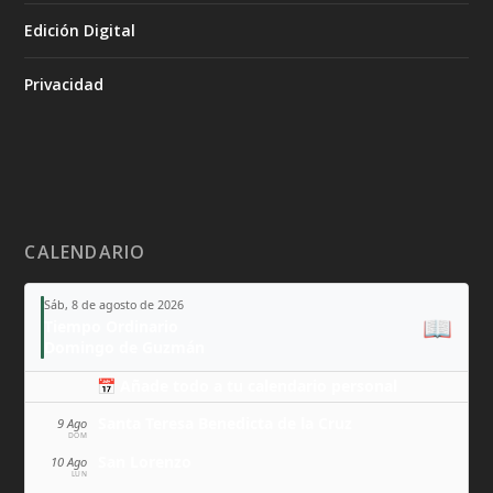
Edición Digital
Privacidad
CALENDARIO
Sáb, 8 de agosto de 2026
📖
Tiempo Ordinario
Domingo de Guzmán
📅 Añade todo a tu calendario personal
Santa Teresa Benedicta de la Cruz
9 Ago
DOM
San Lorenzo
10 Ago
LUN