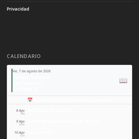
Privacidad
CALENDARIO
Vie, 7 de agosto de 2026
Tiempo Ordinario
📖
San Cayetano
San Sixto II
📅 Añade todo a tu calendario personal
Domingo de Guzmán
8 Ago
SÁB
Santa Teresa Benedicta de la Cruz
9 Ago
DOM
San Lorenzo
10 Ago
LUN