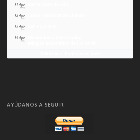
Santa Clara de Asís
11 Ago
MAR
Juana Francisca de Chantal
12 Ago
MIÉ
San Ponciano
13 Ago
JUE
Maximiliano María Kolbe
14 Ago
VIE
Milagro eucarístico de Florencia
Wikitólica
Ponlo en tu web
·
AYÚDANOS A SEGUIR