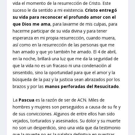
vida el momento de la resurrección de Cristo. Este
suceso le da sentido a mi existencia.
Cristo entregó
su vida para reconocer el profundo amor con el
que Dios me ama
, para lavarme de mis culpas, para
hacerme participar de su vida divina y para tener
esperanza en mi propia resurrección, cuando muera,
así como en la resurrección de las personas que me
han amado y que yo también he amado. El 4 de abril,
en la noche, brillará una luz que me da la seguridad de
que la vida no es un fracaso ni una condenación al
sinsentido, sino la oportunidad para que el amor y la
búsqueda de la paz y la justicia sean abrazados por los
brazos y por las
manos perforadas del Resucitado
.
La
Pascua
es la razón de ser de ACN. Miles de
hombres y mujeres son perseguidos a causa de su fe y
de sus convicciones. Algunos de entre ellos han sido
vejados, torturados y asesinados. Su dolor y su muerte
no son un desperdicio, sino una vida que da testimonio
que la muerte no es la palabra definitiva en nuestras