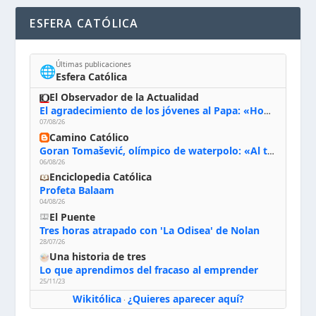
ESFERA CATÓLICA
Últimas publicaciones
🌐
Esfera Católica
El Observador de la Actualidad
El agradecimiento de los jóvenes al Papa: «Hoy nos sentimos Iglesia»
07/08/26
Camino Católico
Goran Tomašević, olímpico de waterpolo: «Al terminar el Camino de Santiago entregué mi vida a Cristo; hablé con Dios y le dije: ‘Estoy listo; estoy a tu servicio. Puedo llevar lo que sea necesario para ti’»
06/08/26
Enciclopedia Católica
Profeta Balaam
04/08/26
El Puente
Tres horas atrapado con 'La Odisea' de Nolan
28/07/26
Una historia de tres
Lo que aprendimos del fracaso al emprender
25/11/23
Wikitólica
¿Quieres aparecer aquí?
·