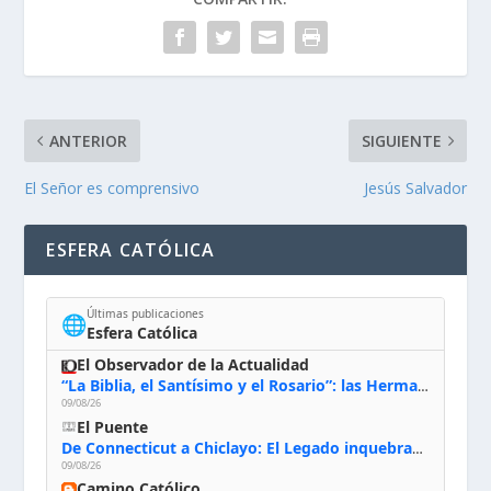
ANTERIOR
SIGUIENTE
El Señor es comprensivo
Jesús Salvador
ESFERA CATÓLICA
Últimas publicaciones
🌐
Esfera Católica
El Observador de la Actualidad
“La Biblia, el Santísimo y el Rosario”: las Hermanas de Belén, evacuadas por el incendio de Huelva, España
09/08/26
El Puente
De Connecticut a Chiclayo: El Legado inquebrantable de Monseñor Juan Tomis Stack
09/08/26
Camino Católico