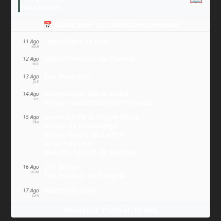
San Lorenzo
📅 Añade todo a tu calendario personal
Santa Clara de Asís
11 Ago
MAR
Juana Francisca de Chantal
12 Ago
MIÉ
San Ponciano
13 Ago
JUE
Maximiliano María Kolbe
14 Ago
VIE
Milagro eucarístico de Florencia
Asunción de la Virgen María
15 Ago
SÁB
Virgen de Covadonga
Virgen Negra de Le Puy
Virgen de Lluc
Nuestra Señora de Budslau
San Roque
16 Ago
DOM
San Esteban de Hungría
Beatriz de Silva
17 Ago
LUN
Wikitólica
Ponlo en tu web
·