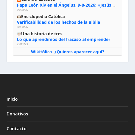
Papa León Xiv en el Ángelus, 9-8-2026: «Jesús no nos abandona y si lo acogemos con humildad con la oración, los sacramentos y la escucha de su Palabra, en Él encontraremos paz, luz y fuerza para nuestro camino»
09/08/26
Enciclopedia Católica
Verificabilidad de los hechos de la Biblia
08/08/26
Una historia de tres
Lo que aprendimos del fracaso al emprender
25/11/23
Wikitólica
¿Quieres aparecer aquí?
·
Inicio
Donativos
Contacto