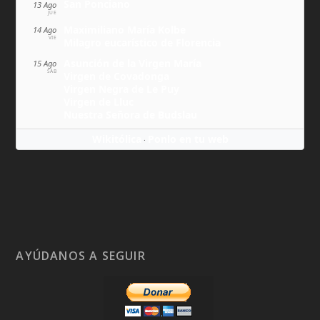
San Ponciano
13 Ago
JUE
Maximiliano María Kolbe
14 Ago
VIE
Milagro eucarístico de Florencia
Asunción de la Virgen María
15 Ago
SÁB
Virgen de Covadonga
Virgen Negra de Le Puy
Virgen de Lluc
Nuestra Señora de Budslau
Wikitólica
Ponlo en tu web
·
AYÚDANOS A SEGUIR