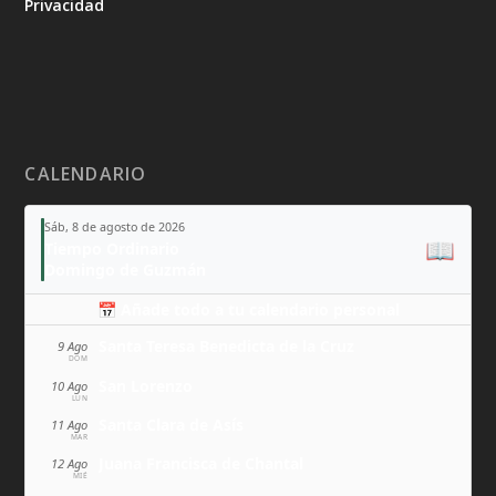
Privacidad
CALENDARIO
Sáb, 8 de agosto de 2026
📖
Tiempo Ordinario
Domingo de Guzmán
📅 Añade todo a tu calendario personal
Santa Teresa Benedicta de la Cruz
9 Ago
DOM
San Lorenzo
10 Ago
LUN
Santa Clara de Asís
11 Ago
MAR
Juana Francisca de Chantal
12 Ago
MIÉ