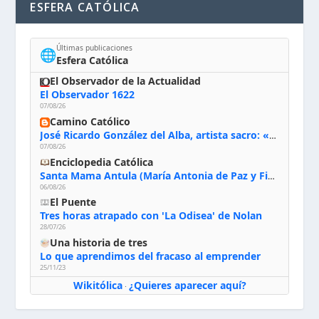
ESFERA CATÓLICA
Últimas publicaciones
🌐
Esfera Católica
El Observador de la Actualidad
El Observador 1622
07/08/26
Camino Católico
José Ricardo González del Alba, artista sacro: «Yo oro, hablo con Dios, le pido al Espíritu Santo su inspiración y siempre pinto rezando el rosario para que sea Él quien actúe a través de mis manos»
07/08/26
Enciclopedia Católica
Santa Mama Antula (María Antonia de Paz y Figueroa)
06/08/26
El Puente
Tres horas atrapado con 'La Odisea' de Nolan
28/07/26
Una historia de tres
Lo que aprendimos del fracaso al emprender
25/11/23
Wikitólica
¿Quieres aparecer aquí?
·