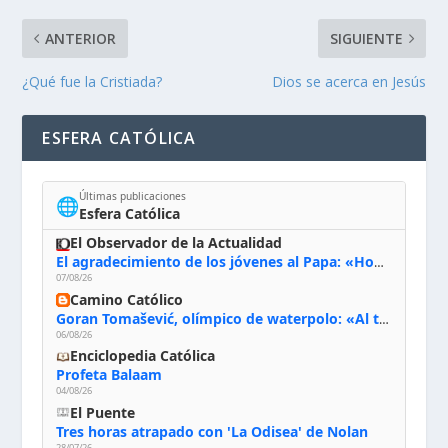
ANTERIOR
SIGUIENTE
¿Qué fue la Cristiada?
Dios se acerca en Jesús
ESFERA CATÓLICA
Últimas publicaciones
🌐
Esfera Católica
El Observador de la Actualidad
El agradecimiento de los jóvenes al Papa: «Hoy nos sentimos Iglesia»
07/08/26
Camino Católico
Goran Tomašević, olímpico de waterpolo: «Al terminar el Camino de Santiago entregué mi vida a Cristo; hablé con Dios y le dije: ‘Estoy listo; estoy a tu servicio. Puedo llevar lo que sea necesario para ti’»
06/08/26
Enciclopedia Católica
Profeta Balaam
04/08/26
El Puente
Tres horas atrapado con 'La Odisea' de Nolan
28/07/26