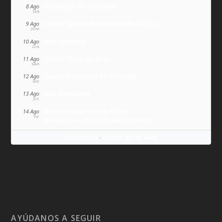
Domingo de Guzmán
8 Ago
SÁB
Santa Teresa Benedicta de la Cruz
9 Ago
DOM
San Lorenzo
10 Ago
LUN
Santa Clara de Asís
11 Ago
MAR
Juana Francisca de Chantal
12 Ago
MIÉ
San Ponciano
13 Ago
JUE
Maximiliano María Kolbe
14 Ago
VIE
Milagro eucarístico de Florencia
Wikitólica
Ponlo en tu web
·
AYÚDANOS A SEGUIR