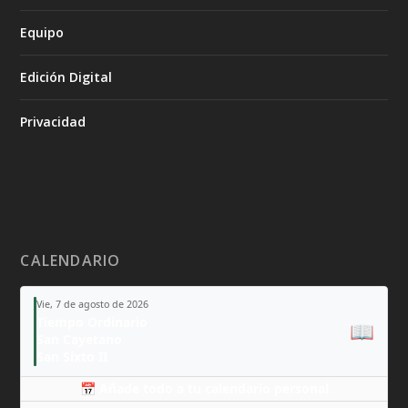
Equipo
Edición Digital
Privacidad
CALENDARIO
Vie, 7 de agosto de 2026
Tiempo Ordinario
📖
San Cayetano
San Sixto II
📅 Añade todo a tu calendario personal