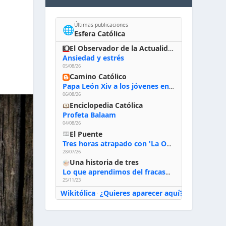
Últimas publicaciones
🌐
Esfera Católica
El Observador de la Actualidad
Ansiedad y estrés
05/08/26
Camino Católico
Papa León Xiv a los jóvenes en Asís, 6-8-2026: «De san Francisco aprendan la radicalidad evangélica: no los vuelve ciegos ni violentos, sino sensibles, atentos, siempre en el seguimiento de Jesús, humildes y acogiendo a todos»
06/08/26
Enciclopedia Católica
Profeta Balaam
04/08/26
El Puente
Tres horas atrapado con 'La Odisea' de Nolan
28/07/26
Una historia de tres
Lo que aprendimos del fracaso al emprender
25/11/23
Wikitólica
¿Quieres aparecer aquí?
·