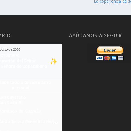
La experiencia de s
ARIO
AYÚDANOS A SEGUIR
agosto de 2026
Ordinario
✨
guración del Señor
 Señora de Copacabana
ñade todo a tu calendario
personal
San Cayetano
San Sixto II
Domingo de Guzmán
Santa Teresa Benedicta de la Cruz