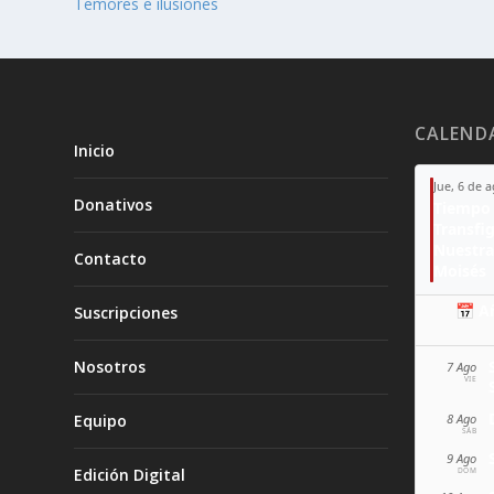
Temores e ilusiones
CALEND
Inicio
Jue, 6 de 
Donativos
Tiempo 
Transfi
Nuestra
Contacto
Moisés
📅 A
Suscripciones
Nosotros
7 Ago
VIE
Equipo
8 Ago
SÁB
9 Ago
Edición Digital
DOM