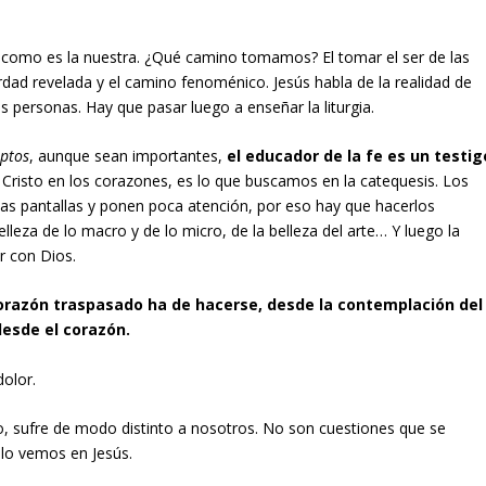
, como es la nuestra. ¿Qué camino tomamos? El tomar el ser de las
verdad revelada y el camino fenoménico. Jesús habla de la realidad de
 personas. Hay que pasar luego a enseñar la liturgia.
eptos
, aunque sean importantes,
el educador de la fe es un testig
 Cristo en los corazones, es lo que buscamos en la catequesis. Los
rias pantallas y ponen poca atención, por eso hay que hacerlos
elleza de lo macro y de lo micro, de la belleza del arte… Y luego la
ar con Dios.
orazón traspasado ha de hacerse, desde la contemplación del
desde el corazón.
dolor.
to, sufre de modo distinto a nosotros. No son cuestiones que se
lo vemos en Jesús.