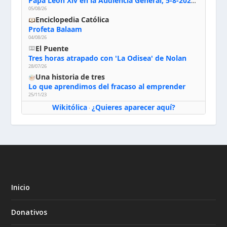
Papa León Xiv en la Audiencia General, 5-8-2026: «Dios en el primer puesto; la oración, nuestra primera obligación; la liturgia, la primera fuente de la vida divina que se nos comunica, la primera escuela de nuestra vida espiritual»
05/08/26
Enciclopedia Católica
Profeta Balaam
04/08/26
El Puente
Tres horas atrapado con 'La Odisea' de Nolan
28/07/26
Una historia de tres
Lo que aprendimos del fracaso al emprender
25/11/23
Wikitólica
¿Quieres aparecer aquí?
·
Inicio
Donativos