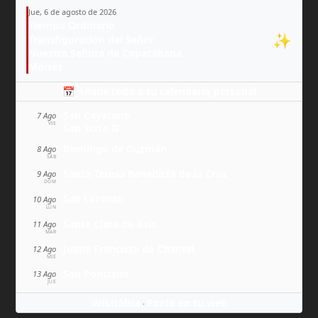
Jue, 6 de agosto de 2026
Tiempo Ordinario
✨
Transfiguración del Señor
Nuestra Señora de Copacabana
Moisés
📅 Añade todo a tu calendario personal
San Cayetano
7 Ago
VIE
San Sixto II
Domingo de Guzmán
8 Ago
SÁB
Santa Teresa Benedicta de la Cruz
9 Ago
DOM
San Lorenzo
10 Ago
LUN
Santa Clara de Asís
11 Ago
MAR
Juana Francisca de Chantal
12 Ago
MIÉ
San Ponciano
13 Ago
JUE
Wikitólica
Ponlo en tu web
·