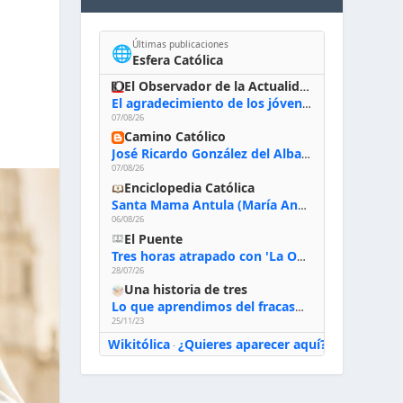
Últimas publicaciones
🌐
Esfera Católica
El Observador de la Actualidad
El agradecimiento de los jóvenes al Papa: «Hoy nos sentimos Iglesia»
07/08/26
Camino Católico
José Ricardo González del Alba, artista sacro: «Yo oro, hablo con Dios, le pido al Espíritu Santo su inspiración y siempre pinto rezando el rosario para que sea Él quien actúe a través de mis manos»
07/08/26
Enciclopedia Católica
Santa Mama Antula (María Antonia de Paz y Figueroa)
06/08/26
El Puente
Tres horas atrapado con 'La Odisea' de Nolan
28/07/26
Una historia de tres
Lo que aprendimos del fracaso al emprender
25/11/23
Wikitólica
¿Quieres aparecer aquí?
·