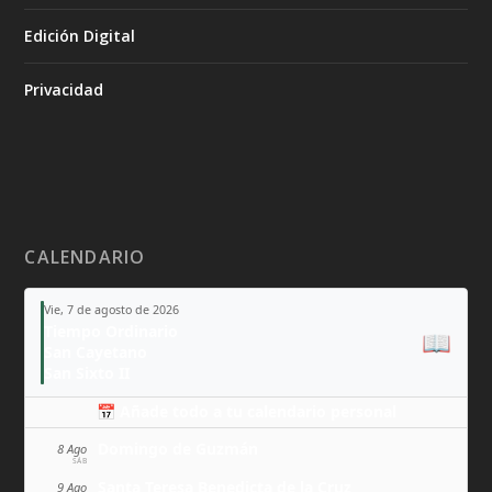
Edición Digital
Privacidad
CALENDARIO
Vie, 7 de agosto de 2026
Tiempo Ordinario
📖
San Cayetano
San Sixto II
📅 Añade todo a tu calendario personal
Domingo de Guzmán
8 Ago
SÁB
Santa Teresa Benedicta de la Cruz
9 Ago