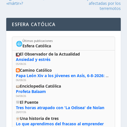
«mártir»?
afectadas por los
terremotos
ESFERA CATÓLICA
Últimas publicaciones
🌐
Esfera Católica
El Observador de la Actualidad
Ansiedad y estrés
05/08/26
Camino Católico
Papa León Xiv a los jóvenes en Asís, 6-8-2026: «De san Francisco aprendan la radicalidad evangélica: no los vuelve ciegos ni violentos, sino sensibles, atentos, siempre en el seguimiento de Jesús, humildes y acogiendo a todos»
06/08/26
Enciclopedia Católica
Profeta Balaam
04/08/26
El Puente
Tres horas atrapado con 'La Odisea' de Nolan
28/07/26
Una historia de tres
Lo que aprendimos del fracaso al emprender