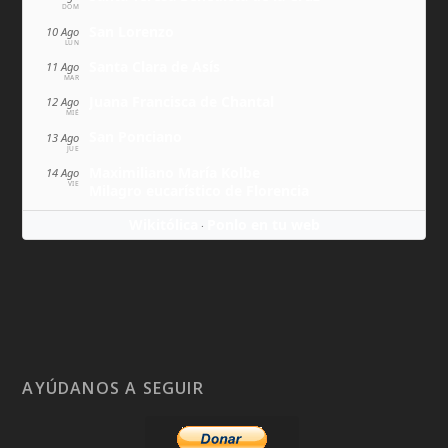
DOM
San Lorenzo
10 Ago
LUN
Santa Clara de Asís
11 Ago
MAR
Juana Francisca de Chantal
12 Ago
MIÉ
San Ponciano
13 Ago
JUE
Maximiliano María Kolbe
14 Ago
VIE
Milagro eucarístico de Florencia
Wikitólica
Ponlo en tu web
·
AYÚDANOS A SEGUIR