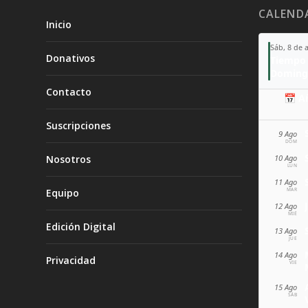
CALEND
Inicio
Sáb, 8 de 
Donativos
Tiempo 
Doming
Contacto
📅 A
Suscripciones
9 Ago
DOM
10 Ago
Nosotros
LUN
11 Ago
MAR
Equipo
12 Ago
MIÉ
Edición Digital
13 Ago
JUE
14 Ago
Privacidad
VIE
15 Ago
SÁB