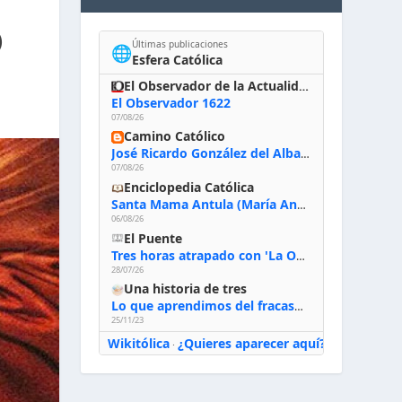
)
Últimas publicaciones
🌐
Esfera Católica
El Observador de la Actualidad
El Observador 1622
07/08/26
Camino Católico
José Ricardo González del Alba, artista sacro: «Yo oro, hablo con Dios, le pido al Espíritu Santo su inspiración y siempre pinto rezando el rosario para que sea Él quien actúe a través de mis manos»
07/08/26
Enciclopedia Católica
Santa Mama Antula (María Antonia de Paz y Figueroa)
06/08/26
El Puente
Tres horas atrapado con 'La Odisea' de Nolan
28/07/26
Una historia de tres
Lo que aprendimos del fracaso al emprender
25/11/23
Wikitólica
¿Quieres aparecer aquí?
·