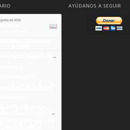
ARIO
AYÚDANOS A SEGUIR
agosto de 2026
📖
Ordinario
o de Guzmán
ñade todo a tu calendario
personal
Santa Teresa Benedicta de la Cruz
San Lorenzo
Santa Clara de Asís
Juana Francisca de Chantal
San Ponciano
Maximiliano María Kolbe
Milagro eucarístico de Florencia
Asunción de la Virgen María
Virgen de Covadonga