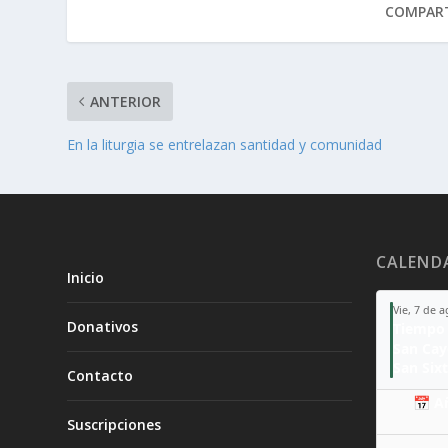
COMPART
ANTERIOR
En la liturgia se entrelazan santidad y comunidad
CALEND
Inicio
Vie, 7 de 
Donativos
Tiempo 
San Ca
San Sixt
Contacto
📅 A
Suscripciones