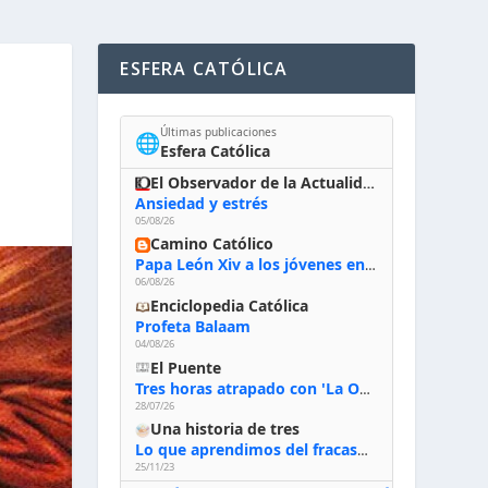
ESFERA CATÓLICA
Últimas publicaciones
🌐
Esfera Católica
El Observador de la Actualidad
Ansiedad y estrés
05/08/26
Camino Católico
Papa León Xiv a los jóvenes en Asís, 6-8-2026: «De san Francisco aprendan la radicalidad evangélica: no los vuelve ciegos ni violentos, sino sensibles, atentos, siempre en el seguimiento de Jesús, humildes y acogiendo a todos»
06/08/26
Enciclopedia Católica
Profeta Balaam
04/08/26
El Puente
Tres horas atrapado con 'La Odisea' de Nolan
28/07/26
Una historia de tres
Lo que aprendimos del fracaso al emprender
25/11/23