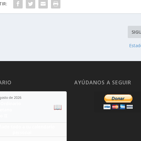
IR:
SIG
Estad
ARIO
AYÚDANOS A SEGUIR
agosto de 2026
Ordinario
📖
yetano
o II
ñade todo a tu calendario
personal