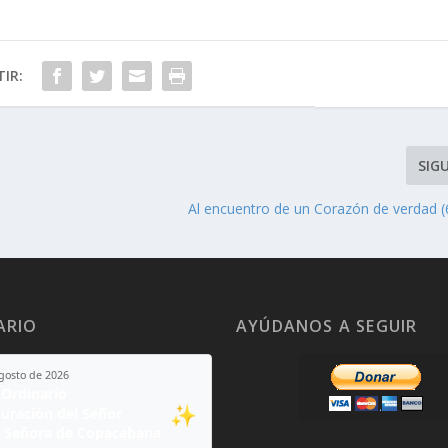
IR:
SIG
Al encuentro de un Corazón de verdad (6
ARIO
AYÚDANOS A SEGUIR
agosto de 2026
Ordinario
✨
guración del Señor
 Señora de Copacabana