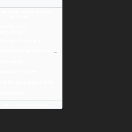
ñade todo a tu calendario
personal
San Cayetano
San Sixto II
Domingo de Guzmán
Santa Teresa Benedicta de la Cruz
San Lorenzo
Santa Clara de Asís
Juana Francisca de Chantal
San Ponciano
itólica
Ponlo en tu web
·