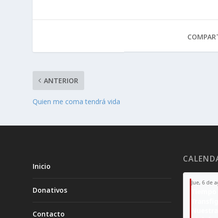
COMPART
ANTERIOR
Quien me coma tendrá vida
CALEND
Inicio
Jue, 6 de 
Donativos
Tiempo 
Transfi
Nuestra
Contacto