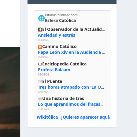
Últimas publicaciones
🌐
Esfera Católica
El Observador de la Actualidad
Ansiedad y estrés
05/08/26
Camino Católico
Papa León Xiv en la Audiencia General, 5-8-2026: «Dios en el primer puesto; la oración, nuestra primera obligación; la liturgia, la primera fuente de la vida divina que se nos comunica, la primera escuela de nuestra vida espiritual»
05/08/26
Enciclopedia Católica
Profeta Balaam
04/08/26
El Puente
Tres horas atrapado con 'La Odisea' de Nolan
28/07/26
Una historia de tres
Lo que aprendimos del fracaso al emprender
25/11/23
Wikitólica
¿Quieres aparecer aquí?
·