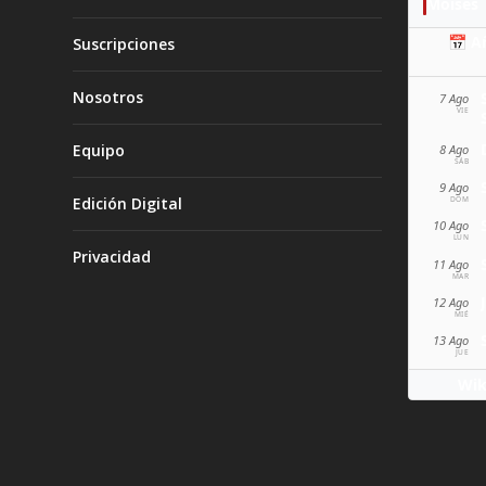
Moisés
📅 A
Suscripciones
Nosotros
7 Ago
VIE
Equipo
8 Ago
SÁB
9 Ago
Edición Digital
DOM
10 Ago
LUN
Privacidad
11 Ago
MAR
12 Ago
MIÉ
13 Ago
JUE
Wik