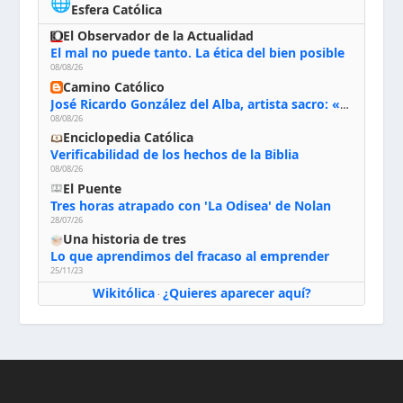
🌐
Esfera Católica
El Observador de la Actualidad
El mal no puede tanto. La ética del bien posible
08/08/26
Camino Católico
José Ricardo González del Alba, artista sacro: «Yo oro, hablo con Dios, le pido al Espíritu Santo su inspiración y siempre pinto rezando el rosario para que sea Él quien actúe a través de mis manos»
08/08/26
Enciclopedia Católica
Verificabilidad de los hechos de la Biblia
08/08/26
El Puente
Tres horas atrapado con 'La Odisea' de Nolan
28/07/26
Una historia de tres
Lo que aprendimos del fracaso al emprender
25/11/23
Wikitólica
¿Quieres aparecer aquí?
·