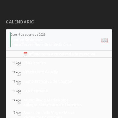
CALENDARIO
Dom, 9 de agosto de 2026
📖
Tiempo Ordinario
Santa Teresa Benedicta de la Cruz
📅 Añade todo a tu calendario personal
San Lorenzo
10 Ago
LUN
Santa Clara de Asís
11 Ago
MAR
Juana Francisca de Chantal
12 Ago
MIÉ
San Ponciano
13 Ago
JUE
Maximiliano María Kolbe
14 Ago
VIE
Milagro eucarístico de Florencia
Asunción de la Virgen María
15 Ago
SÁB
Virgen de Covadonga