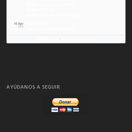
Virgen Negra de Le Puy
Virgen de Lluc
Nuestra Señora de Budslau
San Roque
16 Ago
DOM
San Esteban de Hungría
Wikitólica
Ponlo en tu web
·
AYÚDANOS A SEGUIR