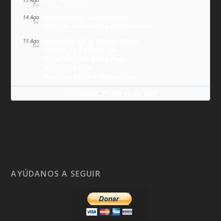
JUE
Maximiliano María Kolbe
14 Ago
VIE
Milagro eucarístico de Florencia
Asunción de la Virgen María
15 Ago
SÁB
Virgen de Covadonga
Virgen Negra de Le Puy
Virgen de Lluc
Nuestra Señora de Budslau
Wikitólica
Ponlo en tu web
·
AYÚDANOS A SEGUIR