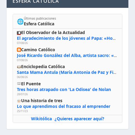
ESFERA CATÓLICA
Últimas publicaciones
🌐
Esfera Católica
El Observador de la Actualidad
El agradecimiento de los jóvenes al Papa: «Hoy nos sentimos Iglesia»
07/08/26
Camino Católico
José Ricardo González del Alba, artista sacro: «Yo oro, hablo con Dios, le pido al Espíritu Santo su inspiración y siempre pinto rezando el rosario para que sea Él quien actúe a través de mis manos»
07/08/26
Enciclopedia Católica
Santa Mama Antula (María Antonia de Paz y Figueroa)
06/08/26
El Puente
Tres horas atrapado con 'La Odisea' de Nolan
28/07/26
Una historia de tres
Lo que aprendimos del fracaso al emprender
25/11/23
Wikitólica
¿Quieres aparecer aquí?
·