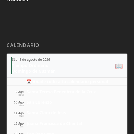
CALENDARIO
Sáb, 8 de agosto de 2026
📖
Tiempo Ordinario
Domingo de Guzmán
📅 Añade todo a tu calendario personal
Santa Teresa Benedicta de la Cruz
9 Ago
DOM
San Lorenzo
10 Ago
LUN
Santa Clara de Asís
11 Ago
MAR
Juana Francisca de Chantal
12 Ago
MIÉ
San Ponciano
13 Ago