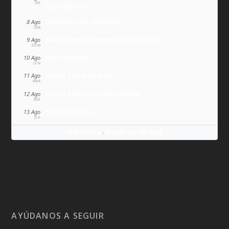
VIE
San Sixto II
Domingo de Guzmán
8 Ago
SÁB
Santa Teresa Benedicta de la Cruz
9 Ago
DOM
San Lorenzo
10 Ago
LUN
Santa Clara de Asís
11 Ago
MAR
Juana Francisca de Chantal
12 Ago
MIÉ
San Ponciano
13 Ago
JUE
Wikitólica
Ponlo en tu web
·
AYÚDANOS A SEGUIR