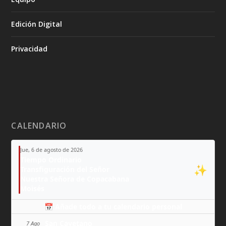
Edición Digital
Privacidad
CALENDARIO
Jue, 6 de agosto de 2026
Tiempo Ordinario
✨
Transfiguración del Señor
Nuestra Señora de Copacabana
Moisés
📅 Añade todo a tu calendario personal
San Cayetano
7 Ago