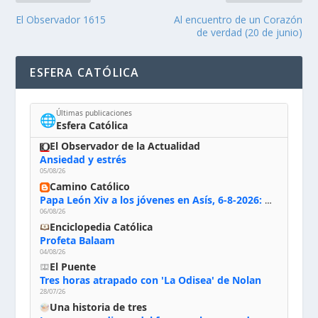
El Observador 1615
Al encuentro de un Corazón
de verdad (20 de junio)
ESFERA CATÓLICA
Últimas publicaciones
🌐
Esfera Católica
El Observador de la Actualidad
Ansiedad y estrés
05/08/26
Camino Católico
Papa León Xiv a los jóvenes en Asís, 6-8-2026: «De san Francisco aprendan la radicalidad evangélica: no los vuelve ciegos ni violentos, sino sensibles, atentos, siempre en el seguimiento de Jesús, humildes y acogiendo a todos»
06/08/26
Enciclopedia Católica
Profeta Balaam
04/08/26
El Puente
Tres horas atrapado con 'La Odisea' de Nolan
28/07/26
Una historia de tres