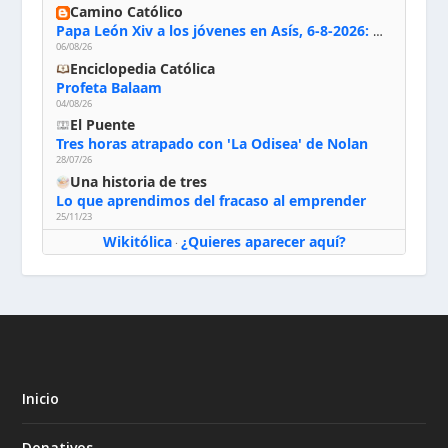
Camino Católico
Papa León Xiv a los jóvenes en Asís, 6-8-2026: «De san Francisco aprendan la radicalidad evangélica: no los vuelve ciegos ni violentos, sino sensibles, atentos, siempre en el seguimiento de Jesús, humildes y acogiendo a todos»
06/08/26
Enciclopedia Católica
Profeta Balaam
04/08/26
El Puente
Tres horas atrapado con 'La Odisea' de Nolan
28/07/26
Una historia de tres
Lo que aprendimos del fracaso al emprender
25/11/23
Wikitólica
¿Quieres aparecer aquí?
·
Inicio
Donativos