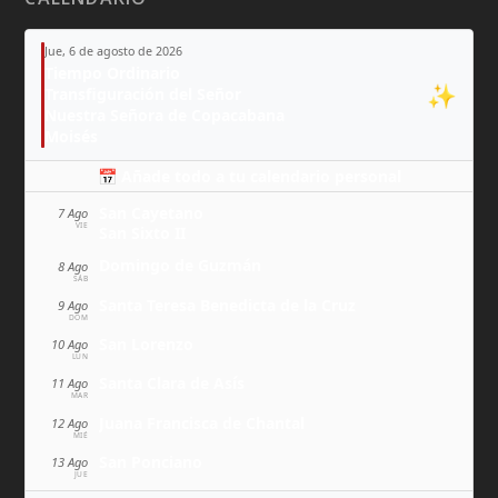
Jue, 6 de agosto de 2026
Tiempo Ordinario
✨
Transfiguración del Señor
Nuestra Señora de Copacabana
Moisés
📅 Añade todo a tu calendario personal
San Cayetano
7 Ago
VIE
San Sixto II
Domingo de Guzmán
8 Ago
SÁB
Santa Teresa Benedicta de la Cruz
9 Ago
DOM
San Lorenzo
10 Ago
LUN
Santa Clara de Asís
11 Ago
MAR
Juana Francisca de Chantal
12 Ago
MIÉ
San Ponciano
13 Ago
JUE