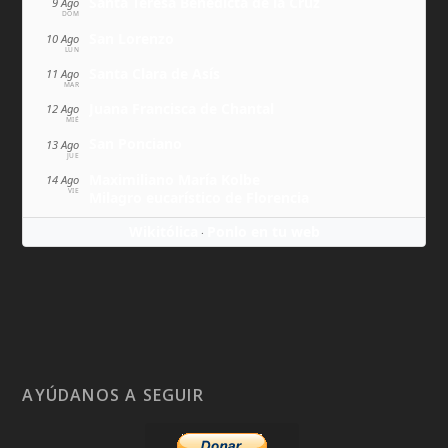
Santa Teresa Benedicta de la Cruz
9 Ago
DOM
San Lorenzo
10 Ago
LUN
Santa Clara de Asís
11 Ago
MAR
Juana Francisca de Chantal
12 Ago
MIÉ
San Ponciano
13 Ago
JUE
Maximiliano María Kolbe
14 Ago
VIE
Milagro eucarístico de Florencia
Wikitólica
Ponlo en tu web
·
AYÚDANOS A SEGUIR