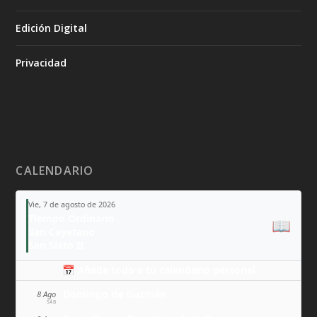
Edición Digital
Privacidad
CALENDARIO
Vie, 7 de agosto de 2026
Tiempo Ordinario
📖
San Cayetano
San Sixto II
📅 Añade todo a tu calendario personal
Domingo de Guzmán
8 Ago
SÁB