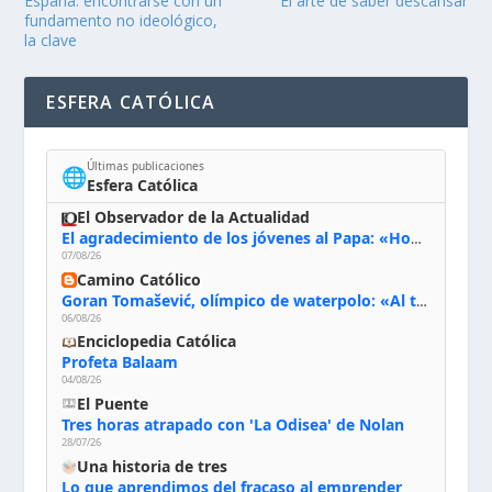
España: encontrarse con un
El arte de saber descansar
fundamento no ideológico,
la clave
ESFERA CATÓLICA
Últimas publicaciones
🌐
Esfera Católica
El Observador de la Actualidad
El agradecimiento de los jóvenes al Papa: «Hoy nos sentimos Iglesia»
07/08/26
Camino Católico
Goran Tomašević, olímpico de waterpolo: «Al terminar el Camino de Santiago entregué mi vida a Cristo; hablé con Dios y le dije: ‘Estoy listo; estoy a tu servicio. Puedo llevar lo que sea necesario para ti’»
06/08/26
Enciclopedia Católica
Profeta Balaam
04/08/26
El Puente
Tres horas atrapado con 'La Odisea' de Nolan
28/07/26
Una historia de tres
Lo que aprendimos del fracaso al emprender