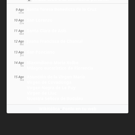
Santa Teresa Benedicta de la Cruz
9 Ago
DOM
San Lorenzo
10 Ago
LUN
Santa Clara de Asís
11 Ago
MAR
Juana Francisca de Chantal
12 Ago
MIÉ
San Ponciano
13 Ago
JUE
Maximiliano María Kolbe
14 Ago
VIE
Milagro eucarístico de Florencia
Asunción de la Virgen María
15 Ago
SÁB
Virgen de Covadonga
Virgen Negra de Le Puy
Virgen de Lluc
Nuestra Señora de Budslau
Wikitólica
Ponlo en tu web
·