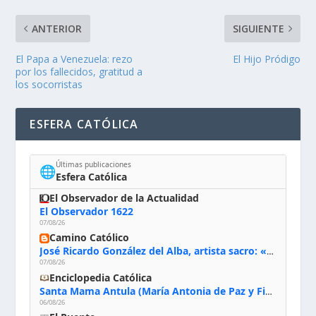
ANTERIOR
SIGUIENTE
El Papa a Venezuela: rezo
El Hijo Pródigo
por los fallecidos, gratitud a
los socorristas
ESFERA CATÓLICA
Últimas publicaciones
🌐
Esfera Católica
El Observador de la Actualidad
El Observador 1622
07/08/26
Camino Católico
José Ricardo González del Alba, artista sacro: «Yo oro, hablo con Dios, le pido al Espíritu Santo su inspiración y siempre pinto rezando el rosario para que sea Él quien actúe a través de mis manos»
07/08/26
Enciclopedia Católica
Santa Mama Antula (María Antonia de Paz y Figueroa)
06/08/26