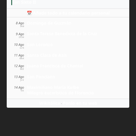
San Sixto II
📅 Añade todo a tu calendario personal
Domingo de Guzmán
8 Ago
SÁB
Santa Teresa Benedicta de la Cruz
9 Ago
DOM
San Lorenzo
10 Ago
LUN
Santa Clara de Asís
11 Ago
MAR
Juana Francisca de Chantal
12 Ago
MIÉ
San Ponciano
13 Ago
JUE
Maximiliano María Kolbe
14 Ago
VIE
Milagro eucarístico de Florencia
Wikitólica
Ponlo en tu web
·