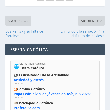
ANTERIOR
SIGUIENTE
Los «ninis» y su falta de
El mundo y la salvación (III):
fortaleza
el futuro de la Iglesia
ESFERA CATÓLICA
Últimas publicaciones
🌐
Esfera Católica
El Observador de la Actualidad
Ansiedad y estrés
05/08/26
Camino Católico
Papa León Xiv a los jóvenes en Asís, 6-8-2026: «De san Francisco aprendan la radicalidad evangélica: no los vuelve ciegos ni violentos, sino sensibles, atentos, siempre en el seguimiento de Jesús, humildes y acogiendo a todos»
06/08/26
Enciclopedia Católica
Profeta Balaam