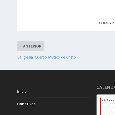
COMPART
ANTERIOR
La Iglesia, Cuerpo Místico de Cristo
CALEND
Inicio
Jue, 6 de 
Donativos
Tiempo 
Transfi
Nuestra