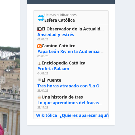
Últimas publicaciones
🌐
Esfera Católica
El Observador de la Actualidad
Ansiedad y estrés
05/08/26
Camino Católico
Papa León Xiv en la Audiencia General, 5-8-2026: «Dios en el primer puesto; la oración, nuestra primera obligación; la liturgia, la primera fuente de la vida divina que se nos comunica, la primera escuela de nuestra vida espiritual»
05/08/26
Enciclopedia Católica
Profeta Balaam
04/08/26
El Puente
Tres horas atrapado con 'La Odisea' de Nolan
28/07/26
Una historia de tres
Lo que aprendimos del fracaso al emprender
25/11/23
Wikitólica
¿Quieres aparecer aquí?
·