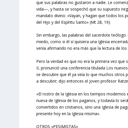
que sus palabras no gustaron a nadie. Le comenza
vida—, y hasta se sospechó que su supuesto nega
mandato divino: «Vayan, y hagan que todos los pu
del Hijo y del Espíritu Santo» (Mt 28, 19).
Sin embargo, las palabras del sacerdote teólogo
miedo, como si él sí quisiera una Iglesia encerr
venía afirmando no era más que la lectura de los
Pero la verdad es que no era la primera vez que se
II, pronunció una conferencia titulada Los nuevos 
se descubre que él ya veía lo que muchos otros 
a descubrir; dijo entonces el joven profesor Ratzi
«El rostro de la Iglesia en los tiempos modern
nueva de Iglesia de los paganos, y todavía lo se
convertidos en cristianos, sino una Iglesia de pa
presente hoy en la Iglesia misma».
OTROS «PESIMISTAS»