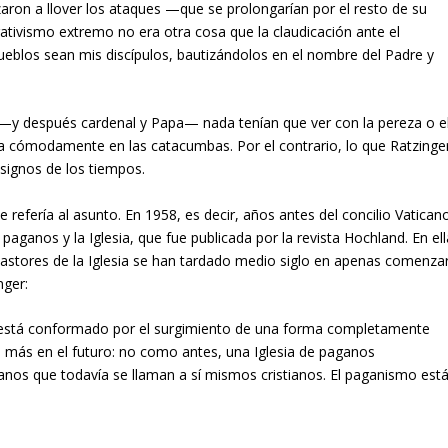
ron a llover los ataques —que se prolongarían por el resto de su
tivismo extremo no era otra cosa que la claudicación ante el
eblos sean mis discípulos, bautizándolos en el nombre del Padre y
 —y después cardenal y Papa— nada tenían que ver con la pereza o e
ada cómodamente en las catacumbas. Por el contrario, lo que Ratzinge
 signos de los tiempos.
 refería al asunto. En 1958, es decir, años antes del concilio Vatican
paganos y la Iglesia, que fue publicada por la revista Hochland. En ell
pastores de la Iglesia se han tardado medio siglo en apenas comenza
nger:
os está conformado por el surgimiento de una forma completamente
rá más en el futuro: no como antes, una Iglesia de paganos
ganos que todavía se llaman a sí mismos cristianos. El paganismo est