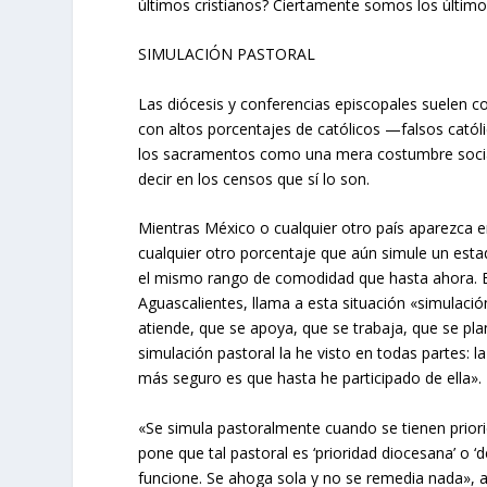
últimos cristianos? Ciertamente somos los últimos
SIMULACIÓN PASTORAL
Las diócesis y conferencias episcopales suelen co
con altos porcentajes de católicos —falsos católi
los sacramentos como una mera costumbre social—
decir en los censos que sí lo son.
Mientras México o cualquier otro país aparezca
cualquier otro porcentaje que aún simule un est
el mismo rango de comodidad que hasta ahora. El
Aguascalientes, llama a esta situación «simulación
atiende, que se apoya, que se trabaja, que se pl
simulación pastoral la he visto en todas partes: l
más seguro es que hasta he participado de ella».
«Se simula pastoralmente cuando se tienen priori
pone que tal pastoral es ‘prioridad diocesana’ o 
funcione. Se ahoga sola y no se remedia nada», a