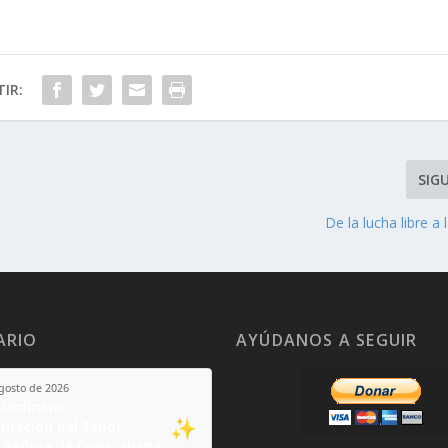
IR:
SIG
De la lucha libre a 
ARIO
AYÚDANOS A SEGUIR
agosto de 2026
Ordinario
✨
guración del Señor
 Señora de Copacabana