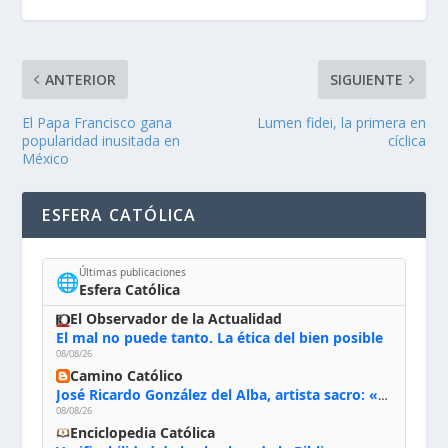
ANTERIOR
SIGUIENTE
El Papa Francisco gana
Lumen fidei, la primera en
popularidad inusitada en
cíclica
México
ESFERA CATÓLICA
Últimas publicaciones
🌐
Esfera Católica
El Observador de la Actualidad
El mal no puede tanto. La ética del bien posible
08/08/26
Camino Católico
José Ricardo González del Alba, artista sacro: «Yo oro, hablo con Dios, le pido al Espíritu Santo su inspiración y siempre pinto rezando el rosario para que sea Él quien actúe a través de mis manos»
08/08/26
Enciclopedia Católica