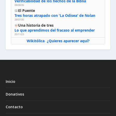
Verificabilidad de los hechos de la Biblia
08/08/26
El Puente
Tres horas atrapado con 'La Odisea' de Nolan
28/07/26
Una historia de tres
Lo que aprendimos del fracaso al emprender
25/11/23
Wikitólica
¿Quieres aparecer aquí?
·
Inicio
Donativos
Contacto