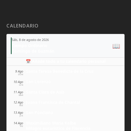
CALENDARIO
Sáb, 8 de agosto de 2026
📖
Tiempo Ordinario
Domingo de Guzmán
📅 Añade todo a tu calendario personal
Santa Teresa Benedicta de la Cruz
9 Ago
DOM
San Lorenzo
10 Ago
LUN
Santa Clara de Asís
11 Ago
MAR
Juana Francisca de Chantal
12 Ago
MIÉ
San Ponciano
13 Ago
JUE
Maximiliano María Kolbe
14 Ago
VIE
Milagro eucarístico de Florencia