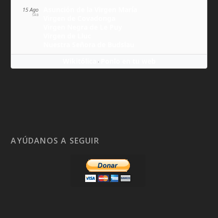
Asunción de la Virgen María
15 Ago
SÁB
Virgen de Covadonga
Virgen Negra de Le Puy
Virgen de Lluc
Nuestra Señora de Budslau
Wikitólica
Ponlo en tu web
·
AYÚDANOS A SEGUIR