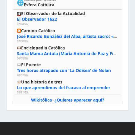
🌐
Esfera Católica
El Observador de la Actualidad
El Observador 1622
07/08/26
Camino Católico
José Ricardo González del Alba, artista sacro: «Yo oro, hablo con Dios, le pido al Espíritu Santo su inspiración y siempre pinto rezando el rosario para que sea Él quien actúe a través de mis manos»
07/08/26
Enciclopedia Católica
Santa Mama Antula (María Antonia de Paz y Figueroa)
06/08/26
El Puente
Tres horas atrapado con 'La Odisea' de Nolan
28/07/26
Una historia de tres
Lo que aprendimos del fracaso al emprender
25/11/23
Wikitólica
¿Quieres aparecer aquí?
·