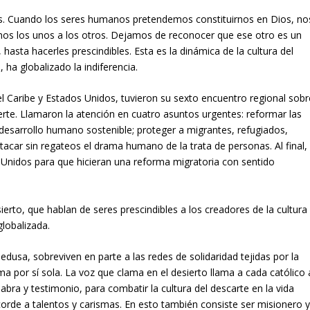
tos. Cuando los seres humanos pretendemos constituirnos en Dios, no
os los unos a los otros. Dejamos de reconocer que ese otro es un
ta hacerles prescindibles. Esta es la dinámica de la cultura del
 ha globalizado la indiferencia.
 Caribe y Estados Unidos, tuvieron su sexto encuentro regional sobr
rte. Llamaron la atención en cuatro asuntos urgentes: reformar las
 desarrollo humano sostenible; proteger a migrantes, refugiados,
car sin regateos el drama humano de la trata de personas. Al final,
 Unidos para que hicieran una reforma migratoria con sentido
ierto, que hablan de seres prescindibles a los creadores de la cultura
globalizada.
sa, sobreviven en parte a las redes de solidaridad tejidas por la
ema por sí sola. La voz que clama en el desierto llama a cada católico 
labra y testimonio, para combatir la cultura del descarte en la vida
corde a talentos y carismas. En esto también consiste ser misionero 