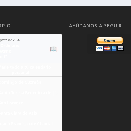
ARIO
AYÚDANOS A SEGUIR
agosto de 2026
Ordinario
📖
yetano
o II
ñade todo a tu calendario
personal
Domingo de Guzmán
Santa Teresa Benedicta de la Cruz
San Lorenzo
Santa Clara de Asís
Juana Francisca de Chantal