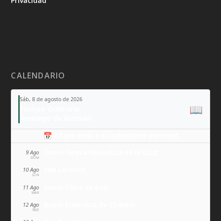
Privacidad
CALENDARIO
Sáb, 8 de agosto de 2026
📖
Tiempo Ordinario
Domingo de Guzmán
📅 Añade todo a tu calendario personal
Santa Teresa Benedicta de la Cruz
9 Ago
DOM
San Lorenzo
10 Ago
LUN
Santa Clara de Asís
11 Ago
MAR
Juana Francisca de Chantal
12 Ago
MIÉ