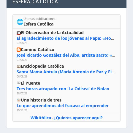
ESFERA CATÓLICA
Últimas publicaciones
🌐
Esfera Católica
El Observador de la Actualidad
El agradecimiento de los jóvenes al Papa: «Hoy nos sentimos Iglesia»
07/08/26
Camino Católico
José Ricardo González del Alba, artista sacro: «Yo oro, hablo con Dios, le pido al Espíritu Santo su inspiración y siempre pinto rezando el rosario para que sea Él quien actúe a través de mis manos»
07/08/26
Enciclopedia Católica
Santa Mama Antula (María Antonia de Paz y Figueroa)
06/08/26
El Puente
Tres horas atrapado con 'La Odisea' de Nolan
28/07/26
Una historia de tres
Lo que aprendimos del fracaso al emprender
25/11/23
Wikitólica
¿Quieres aparecer aquí?
·