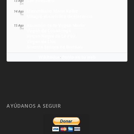
San Ponciano
13 Ago
JUE
Maximiliano María Kolbe
14 Ago
VIE
Milagro eucarístico de Florencia
Asunción de la Virgen María
15 Ago
SÁB
Virgen de Covadonga
Virgen Negra de Le Puy
Virgen de Lluc
Nuestra Señora de Budslau
Wikitólica
Ponlo en tu web
·
AYÚDANOS A SEGUIR