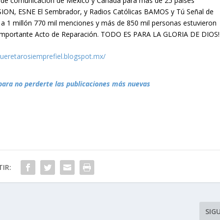
 de comunicación de México y Canadá para más de 25 países
SION, ESNE El Sembrador, y Radios Católicas BAMOS y Tú Señal de
r a 1 millón 770 mil menciones y más de 850 mil personas estuvieron
 importante Acto de Reparación. TODO ES PARA LA GLORIA DE DIOS!
queretarosiemprefiel.blogspot.mx/
para no perderte las publicaciones más nuevas
IR:
SIG