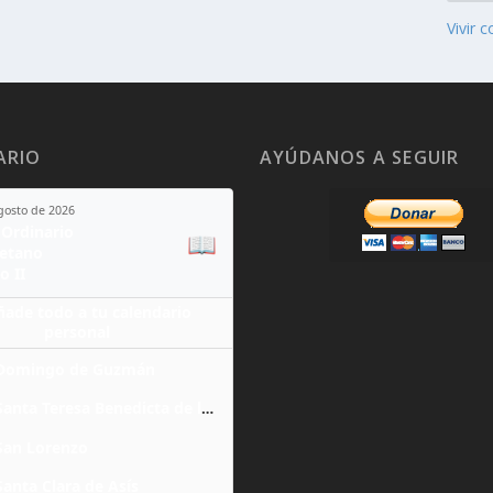
Vivir c
ARIO
AYÚDANOS A SEGUIR
agosto de 2026
Ordinario
📖
yetano
o II
ñade todo a tu calendario
personal
Domingo de Guzmán
Santa Teresa Benedicta de la Cruz
San Lorenzo
Santa Clara de Asís