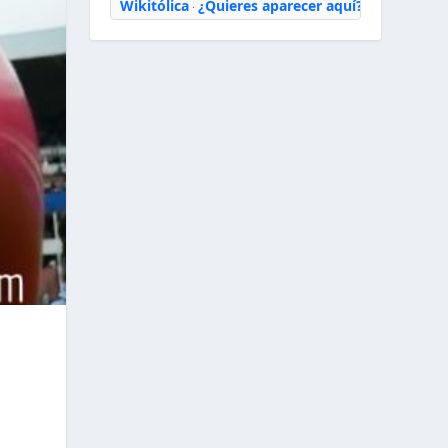
Wikitólica
¿Quieres aparecer aquí?
·
s