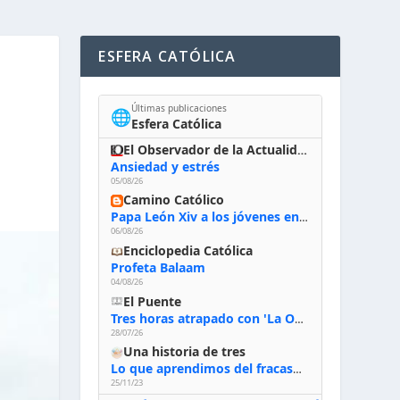
ESFERA CATÓLICA
Últimas publicaciones
🌐
Esfera Católica
El Observador de la Actualidad
Ansiedad y estrés
05/08/26
Camino Católico
Papa León Xiv a los jóvenes en Asís, 6-8-2026: «De san Francisco aprendan la radicalidad evangélica: no los vuelve ciegos ni violentos, sino sensibles, atentos, siempre en el seguimiento de Jesús, humildes y acogiendo a todos»
06/08/26
Enciclopedia Católica
Profeta Balaam
04/08/26
El Puente
Tres horas atrapado con 'La Odisea' de Nolan
28/07/26
Una historia de tres
Lo que aprendimos del fracaso al emprender
25/11/23