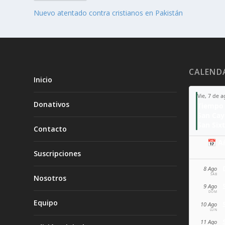
Nuevo atentado contra cristianos en Pakistán
CALEND
Inicio
Vie, 7 de 
Donativos
Tiempo 
San Ca
San Sixt
Contacto
📅 A
Suscripciones
8 Ago
SÁB
Nosotros
9 Ago
DOM
Equipo
10 Ago
LUN
11 Ago