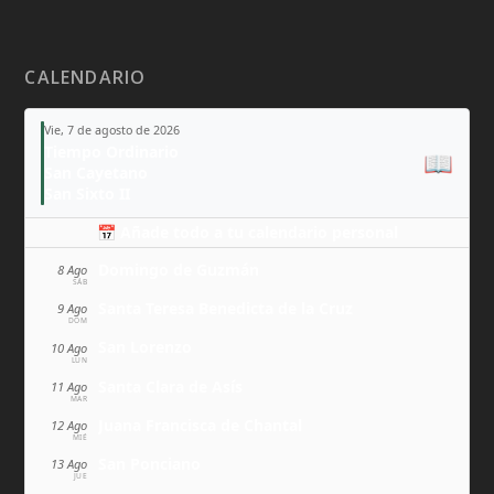
CALENDARIO
Vie, 7 de agosto de 2026
Tiempo Ordinario
📖
San Cayetano
San Sixto II
📅 Añade todo a tu calendario personal
Domingo de Guzmán
8 Ago
SÁB
Santa Teresa Benedicta de la Cruz
9 Ago
DOM
San Lorenzo
10 Ago
LUN
Santa Clara de Asís
11 Ago
MAR
Juana Francisca de Chantal
12 Ago
MIÉ
San Ponciano
13 Ago
JUE