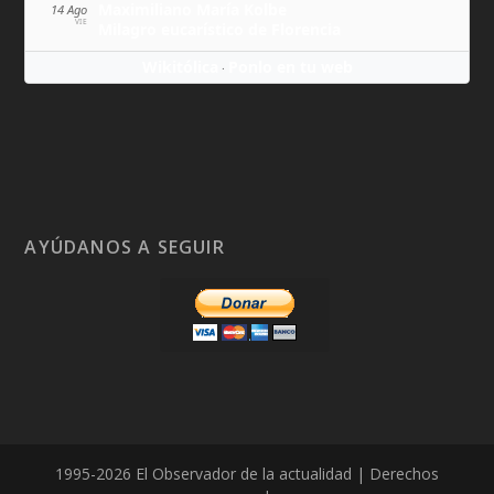
Maximiliano María Kolbe
14 Ago
VIE
Milagro eucarístico de Florencia
Wikitólica
Ponlo en tu web
·
AYÚDANOS A SEGUIR
1995-2026 El Observador de la actualidad | Derechos