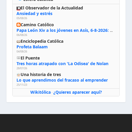
El Observador de la Actualidad
Ansiedad y estrés
05/08/26
Camino Católico
Papa León Xiv a los jóvenes en Asís, 6-8-2026: «De san Francisco aprendan la radicalidad evangélica: no los vuelve ciegos ni violentos, sino sensibles, atentos, siempre en el seguimiento de Jesús, humildes y acogiendo a todos»
06/08/26
Enciclopedia Católica
Profeta Balaam
04/08/26
El Puente
Tres horas atrapado con 'La Odisea' de Nolan
28/07/26
Una historia de tres
Lo que aprendimos del fracaso al emprender
25/11/23
Wikitólica
¿Quieres aparecer aquí?
·