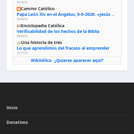
09/08/26
Camino Católico
Papa León Xiv en el Ángelus, 9-8-2026: «Jesús no nos abandona y si lo acogemos con humildad con la oración, los sacramentos y la escucha de su Palabra, en Él encontraremos paz, luz y fuerza para nuestro camino»
09/08/26
Enciclopedia Católica
Verificabilidad de los hechos de la Biblia
08/08/26
Una historia de tres
Lo que aprendimos del fracaso al emprender
25/11/23
Wikitólica
¿Quieres aparecer aquí?
·
Inicio
Donativos