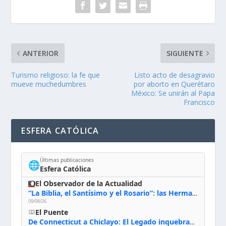
ANTERIOR
SIGUIENTE
Turismo religioso: la fe que
Listo acto de desagravio
mueve muchedumbres
por aborto en Querétaro
México: Se unirán al Papa
Francisco
ESFERA CATÓLICA
Últimas publicaciones
🌐
Esfera Católica
El Observador de la Actualidad
“La Biblia, el Santísimo y el Rosario”: las Hermanas de Belén, evacuadas por el incendio de Huelva, España
09/08/26
El Puente
De Connecticut a Chiclayo: El Legado inquebrantable de Monseñor Juan Tomis Stack