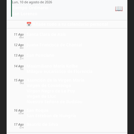
Lun, 10 de agosto de 2026
📖
Tiempo Ordinario
San Lorenzo
📅 Añade todo a tu calendario personal
Santa Clara de Asís
11 Ago
MAR
Juana Francisca de Chantal
12 Ago
MIÉ
San Ponciano
13 Ago
JUE
Maximiliano María Kolbe
14 Ago
VIE
Milagro eucarístico de Florencia
Asunción de la Virgen María
15 Ago
SÁB
Virgen de Covadonga
Virgen Negra de Le Puy
Virgen de Lluc
Nuestra Señora de Budslau
San Roque
16 Ago
DOM
San Esteban de Hungría
Beatriz de Silva
17 Ago
LUN