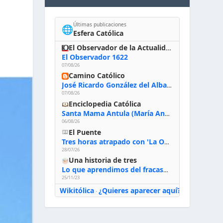
Últimas publicaciones
🌐
Esfera Católica
El Observador de la Actualidad
El Observador 1622
07/08/26
Camino Católico
José Ricardo González del Alba, artista sacro: «Yo oro, hablo con Dios, le pido al Espíritu Santo su inspiración y siempre pinto rezando el rosario para que sea Él quien actúe a través de mis manos»
07/08/26
Enciclopedia Católica
Santa Mama Antula (María Antonia de Paz y Figueroa)
06/08/26
El Puente
Tres horas atrapado con 'La Odisea' de Nolan
28/07/26
Una historia de tres
Lo que aprendimos del fracaso al emprender
25/11/23
Wikitólica
¿Quieres aparecer aquí?
·