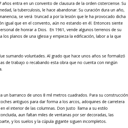
 años entra en un convento de clausura de la orden cisterciense. Su
edad, la tuberculosis, le hace abandonar. Su curación dura un año,
permanencia, se verá truncad a por la lesión que le ha provocado dicha
ón igual que en el convento, aún no estando en él. Entonces siente
ersonal de honrar a Dios. En 1961, vende algunos terrenos de su
 los planos de una iglesia y empieza la edificación, labor a la que
o, fue sumando voluntades. Al grado que hace unos años se formalizó
das de trabajo o recabando esta obra que no cuenta con ningún
a.
era un barranco de unos 8 mil metros cuadrados. Para su construcció
coches antiguos para dar forma a los arcos, adoquines de carretera
 en el interior de las columnas. Don Justo llama a su estilo
 concluida, aun faltan miles de ventanas por ser decoradas, las
arte, y los suelos y la cúpula gigante siguen incompletos.