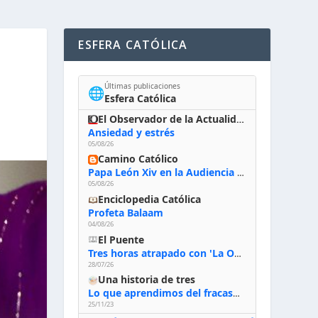
ESFERA CATÓLICA
Últimas publicaciones
🌐
Esfera Católica
El Observador de la Actualidad
Ansiedad y estrés
05/08/26
Camino Católico
Papa León Xiv en la Audiencia General, 5-8-2026: «Dios en el primer puesto; la oración, nuestra primera obligación; la liturgia, la primera fuente de la vida divina que se nos comunica, la primera escuela de nuestra vida espiritual»
05/08/26
Enciclopedia Católica
Profeta Balaam
04/08/26
El Puente
Tres horas atrapado con 'La Odisea' de Nolan
28/07/26
Una historia de tres
Lo que aprendimos del fracaso al emprender
25/11/23