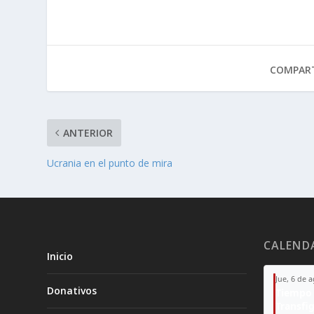
COMPART
ANTERIOR
Ucrania en el punto de mira
CALEND
Inicio
Jue, 6 de 
Donativos
Tiempo 
Transfi