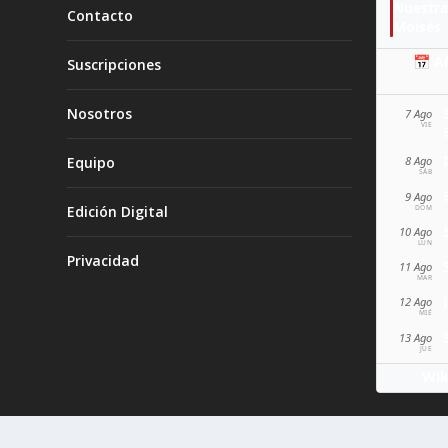
Nuestra
Contacto
Moisés
📅 A
Suscripciones
Nosotros
7 Ago
VIE
Equipo
8 Ago
SÁB
9 Ago
Edición Digital
DOM
10 Ago
LUN
Privacidad
11 Ago
MAR
12 Ago
MIÉ
13 Ago
JUE
Wik