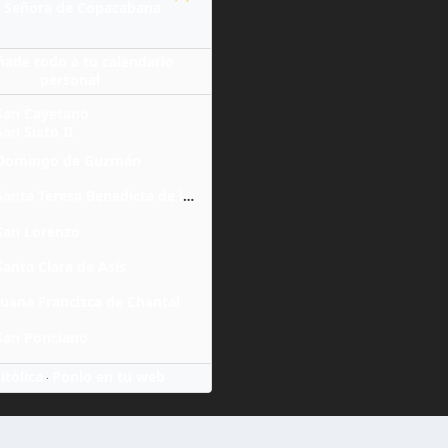
 Señora de Copacabana
ñade todo a tu calendario
personal
San Cayetano
San Sixto II
Domingo de Guzmán
Santa Teresa Benedicta de la Cruz
San Lorenzo
Santa Clara de Asís
Juana Francisca de Chantal
San Ponciano
itólica
Ponlo en tu web
·