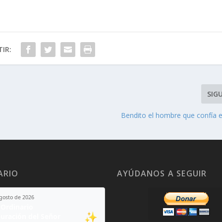
IR:
SIG
Bendito el hombre que confía e
ARIO
AYÚDANOS A SEGUIR
agosto de 2026
Ordinario
✨
guración del Señor