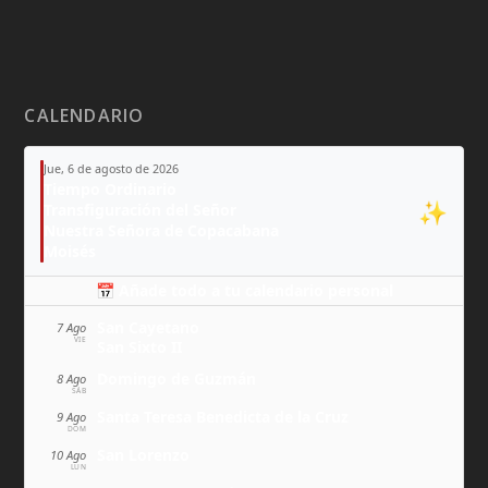
CALENDARIO
Jue, 6 de agosto de 2026
Tiempo Ordinario
✨
Transfiguración del Señor
Nuestra Señora de Copacabana
Moisés
📅 Añade todo a tu calendario personal
San Cayetano
7 Ago
VIE
San Sixto II
Domingo de Guzmán
8 Ago
SÁB
Santa Teresa Benedicta de la Cruz
9 Ago
DOM
San Lorenzo
10 Ago
LUN