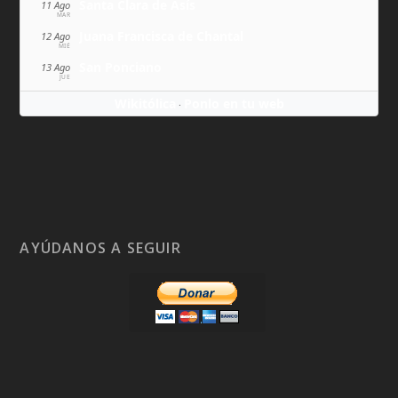
Santa Clara de Asís
11 Ago
MAR
Juana Francisca de Chantal
12 Ago
MIÉ
San Ponciano
13 Ago
JUE
Wikitólica
Ponlo en tu web
·
AYÚDANOS A SEGUIR