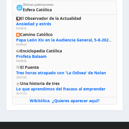
Últimas publicaciones
🌐
Esfera Católica
El Observador de la Actualidad
Ansiedad y estrés
05/08/26
Camino Católico
Papa León Xiv en la Audiencia General, 5-8-2026: «Dios en el primer puesto; la oración, nuestra primera obligación; la liturgia, la primera fuente de la vida divina que se nos comunica, la primera escuela de nuestra vida espiritual»
05/08/26
Enciclopedia Católica
Profeta Balaam
04/08/26
El Puente
Tres horas atrapado con 'La Odisea' de Nolan
28/07/26
Una historia de tres
Lo que aprendimos del fracaso al emprender
25/11/23
Wikitólica
¿Quieres aparecer aquí?
·