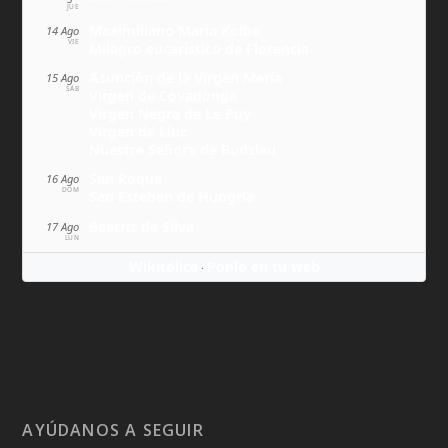
JUE
Maximiliano María Kolbe
14 Ago
VIE
Milagro eucarístico de Florencia
Asunción de la Virgen María
15 Ago
SÁB
Virgen de Covadonga
Virgen Negra de Le Puy
Virgen de Lluc
Nuestra Señora de Budslau
San Roque
16 Ago
DOM
San Esteban de Hungría
Beatriz de Silva
17 Ago
LUN
Wikitólica
Ponlo en tu web
·
AYÚDANOS A SEGUIR