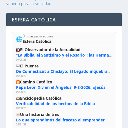
veneno para la sociedad
ESFERA CATÓLICA
Últimas publicaciones
🌐
Esfera Católica
El Observador de la Actualidad
“La Biblia, el Santísimo y el Rosario”: las Hermanas de Belén, evacuadas por el incendio de Huelva, España
09/08/26
El Puente
De Connecticut a Chiclayo: El Legado inquebrantable de Monseñor Juan Tomis Stack
09/08/26
Camino Católico
Papa León Xiv en el Ángelus, 9-8-2026: «Jesús no nos abandona y si lo acogemos con humildad con la oración, los sacramentos y la escucha de su Palabra, en Él encontraremos paz, luz y fuerza para nuestro camino»
09/08/26
Enciclopedia Católica
Verificabilidad de los hechos de la Biblia
08/08/26
Una historia de tres
Lo que aprendimos del fracaso al emprender
25/11/23