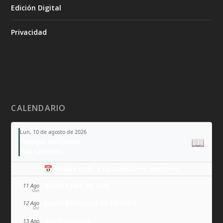
Edición Digital
Privacidad
CALENDARIO
Lun, 10 de agosto de 2026
📖
Tiempo Ordinario
San Lorenzo
📅 Añade todo a tu calendario personal
Santa Clara de Asís
11 Ago
MAR
Juana Francisca de Chantal
12 Ago
MIÉ
San Ponciano
13 Ago