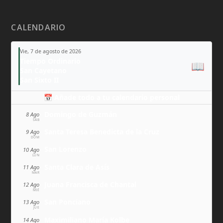
CALENDARIO
Vie, 7 de agosto de 2026
Tiempo Ordinario
📖
San Cayetano
San Sixto II
📅 Añade todo a tu calendario personal
Domingo de Guzmán
8 Ago
SÁB
Santa Teresa Benedicta de la Cruz
9 Ago
DOM
San Lorenzo
10 Ago
LUN
Santa Clara de Asís
11 Ago
MAR
Juana Francisca de Chantal
12 Ago
MIÉ
San Ponciano
13 Ago
JUE
Maximiliano María Kolbe
14 Ago