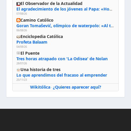
El Observador de la Actualidad
El agradecimiento de los jóvenes al Papa: «Hoy nos sentimos Iglesia»
07/08/26
Camino Católico
Goran Tomašević, olímpico de waterpolo: «Al terminar el Camino de Santiago entregué mi vida a Cristo; hablé con Dios y le dije: ‘Estoy listo; estoy a tu servicio. Puedo llevar lo que sea necesario para ti’»
06/08/26
Enciclopedia Católica
Profeta Balaam
04/08/26
El Puente
Tres horas atrapado con 'La Odisea' de Nolan
28/07/26
Una historia de tres
Lo que aprendimos del fracaso al emprender
25/11/23
Wikitólica
¿Quieres aparecer aquí?
·