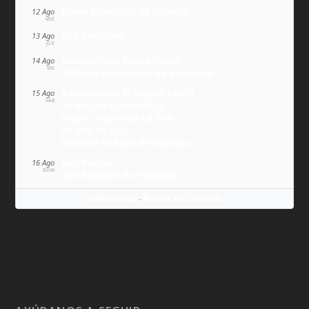
Juana Francisca de Chantal
12 Ago
MIÉ
San Ponciano
13 Ago
JUE
Maximiliano María Kolbe
14 Ago
VIE
Milagro eucarístico de Florencia
Asunción de la Virgen María
15 Ago
SÁB
Virgen de Covadonga
Virgen Negra de Le Puy
Virgen de Lluc
Nuestra Señora de Budslau
San Roque
16 Ago
DOM
San Esteban de Hungría
Wikitólica
Ponlo en tu web
·