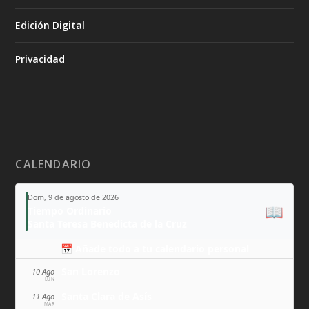
Edición Digital
Privacidad
CALENDARIO
Dom, 9 de agosto de 2026
📖
Tiempo Ordinario
Santa Teresa Benedicta de la Cruz
📅 Añade todo a tu calendario personal
San Lorenzo
10 Ago
LUN
Santa Clara de Asís
11 Ago
MAR