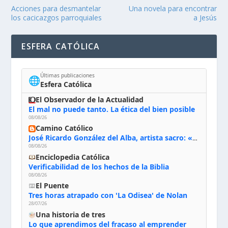
Acciones para desmantelar
Una novela para encontrar
los cacicazgos parroquiales
a Jesús
ESFERA CATÓLICA
Últimas publicaciones
🌐
Esfera Católica
El Observador de la Actualidad
El mal no puede tanto. La ética del bien posible
08/08/26
Camino Católico
José Ricardo González del Alba, artista sacro: «Yo oro, hablo con Dios, le pido al Espíritu Santo su inspiración y siempre pinto rezando el rosario para que sea Él quien actúe a través de mis manos»
08/08/26
Enciclopedia Católica
Verificabilidad de los hechos de la Biblia
08/08/26
El Puente
Tres horas atrapado con 'La Odisea' de Nolan
28/07/26
Una historia de tres
Lo que aprendimos del fracaso al emprender