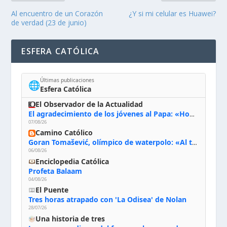
Al encuentro de un Corazón
¿Y si mi celular es Huawei?
de verdad (23 de junio)
ESFERA CATÓLICA
Últimas publicaciones
🌐
Esfera Católica
El Observador de la Actualidad
El agradecimiento de los jóvenes al Papa: «Hoy nos sentimos Iglesia»
07/08/26
Camino Católico
Goran Tomašević, olímpico de waterpolo: «Al terminar el Camino de Santiago entregué mi vida a Cristo; hablé con Dios y le dije: ‘Estoy listo; estoy a tu servicio. Puedo llevar lo que sea necesario para ti’»
06/08/26
Enciclopedia Católica
Profeta Balaam
04/08/26
El Puente
Tres horas atrapado con 'La Odisea' de Nolan
28/07/26
Una historia de tres