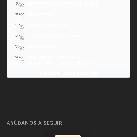
Santa Teresa Benedicta de la Cruz
9 Ago
DOM
San Lorenzo
10 Ago
LUN
Santa Clara de Asís
11 Ago
MAR
Juana Francisca de Chantal
12 Ago
MIÉ
San Ponciano
13 Ago
JUE
Maximiliano María Kolbe
14 Ago
VIE
Milagro eucarístico de Florencia
Wikitólica
Ponlo en tu web
·
AYÚDANOS A SEGUIR