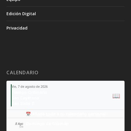
Edición Digital
Privacidad
CALENDARIO
Vie, 7 de agosto de 2026
Tiempo Ordinario
📖
San Cayetano
San Sixto II
📅 Añade todo a tu calendario personal
Domingo de Guzmán
8 Ago
SÁB