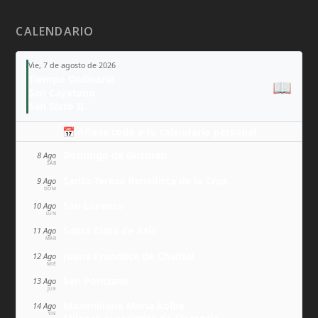
CALENDARIO
Vie, 7 de agosto de 2026
Tiempo Ordinario
📖
San Cayetano
San Sixto II
📅 Añade todo a tu calendario personal
Domingo de Guzmán
8 Ago
SÁB
Santa Teresa Benedicta de la Cruz
9 Ago
DOM
San Lorenzo
10 Ago
LUN
Santa Clara de Asís
11 Ago
MAR
Juana Francisca de Chantal
12 Ago
MIÉ
San Ponciano
13 Ago
JUE
Maximiliano María Kolbe
14 Ago
VIE