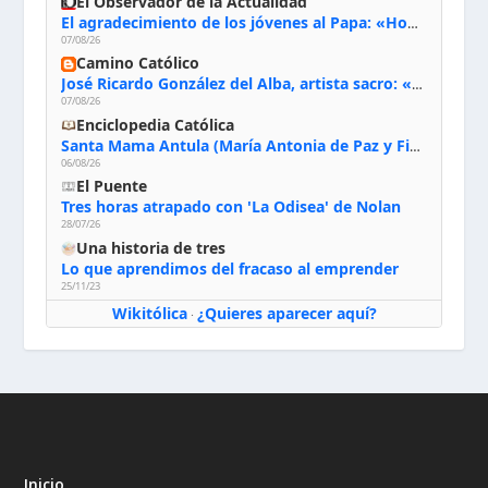
El Observador de la Actualidad
El agradecimiento de los jóvenes al Papa: «Hoy nos sentimos Iglesia»
07/08/26
Camino Católico
José Ricardo González del Alba, artista sacro: «Yo oro, hablo con Dios, le pido al Espíritu Santo su inspiración y siempre pinto rezando el rosario para que sea Él quien actúe a través de mis manos»
07/08/26
Enciclopedia Católica
Santa Mama Antula (María Antonia de Paz y Figueroa)
06/08/26
El Puente
Tres horas atrapado con 'La Odisea' de Nolan
28/07/26
Una historia de tres
Lo que aprendimos del fracaso al emprender
25/11/23
Wikitólica
¿Quieres aparecer aquí?
·
Inicio