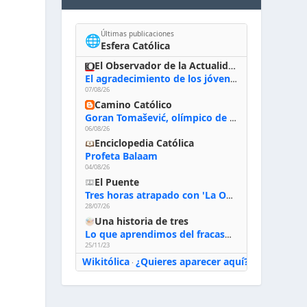
Últimas publicaciones
🌐
Esfera Católica
El Observador de la Actualidad
El agradecimiento de los jóvenes al Papa: «Hoy nos sentimos Iglesia»
07/08/26
Camino Católico
Goran Tomašević, olímpico de waterpolo: «Al terminar el Camino de Santiago entregué mi vida a Cristo; hablé con Dios y le dije: ‘Estoy listo; estoy a tu servicio. Puedo llevar lo que sea necesario para ti’»
06/08/26
Enciclopedia Católica
Profeta Balaam
04/08/26
El Puente
Tres horas atrapado con 'La Odisea' de Nolan
28/07/26
Una historia de tres
Lo que aprendimos del fracaso al emprender
25/11/23
Wikitólica
¿Quieres aparecer aquí?
·