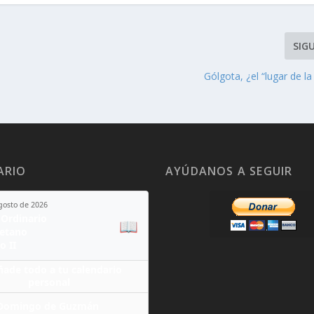
SIG
Gólgota, ¿el “lugar de la
ARIO
AYÚDANOS A SEGUIR
agosto de 2026
Ordinario
📖
yetano
o II
ñade todo a tu calendario
personal
Domingo de Guzmán