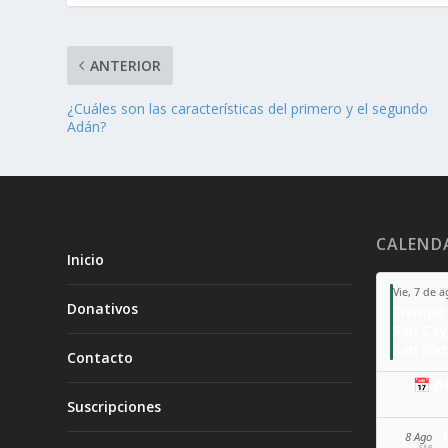
ANTERIOR
¿Cuáles son las características del primero y el segundo
Adán?
CALEND
Inicio
Vie, 7 de 
Donativos
Tiempo 
San Ca
San Sixt
Contacto
📅 A
Suscripciones
8 Ago
SÁB