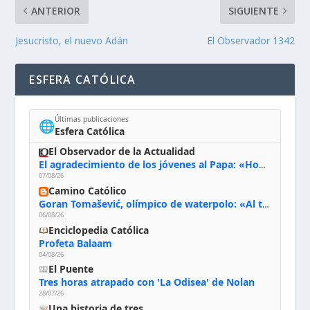
ANTERIOR
SIGUIENTE
Jesucristo, el nuevo Adán
El Observador 1342
ESFERA CATÓLICA
Últimas publicaciones
🌐
Esfera Católica
El Observador de la Actualidad
El agradecimiento de los jóvenes al Papa: «Hoy nos sentimos Iglesia»
07/08/26
Camino Católico
Goran Tomašević, olímpico de waterpolo: «Al terminar el Camino de Santiago entregué mi vida a Cristo; hablé con Dios y le dije: ‘Estoy listo; estoy a tu servicio. Puedo llevar lo que sea necesario para ti’»
06/08/26
Enciclopedia Católica
Profeta Balaam
04/08/26
El Puente
Tres horas atrapado con 'La Odisea' de Nolan
28/07/26
Una historia de tres