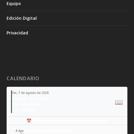
Equipo
Edición Digital
Privacidad
CALENDARIO
Vie, 7 de agosto de 2026
Tiempo Ordinario
📖
San Cayetano
San Sixto II
📅 Añade todo a tu calendario personal
Domingo de Guzmán
8 Ago
SÁB