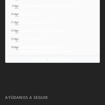
Santa Teresa Benedicta de la Cruz
9 Ago
DOM
San Lorenzo
10 Ago
LUN
Santa Clara de Asís
11 Ago
MAR
Juana Francisca de Chantal
12 Ago
MIÉ
San Ponciano
13 Ago
JUE
Maximiliano María Kolbe
14 Ago
VIE
Milagro eucarístico de Florencia
Wikitólica
Ponlo en tu web
·
AYÚDANOS A SEGUIR