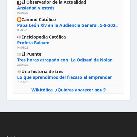
El Observador de la Actualidad
Ansiedad y estrés
05/08/26
Camino Católico
Papa León Xiv en la Audiencia General, 5-8-2026: «Dios en el primer puesto; la oración, nuestra primera obligación; la liturgia, la primera fuente de la vida divina que se nos comunica, la primera escuela de nuestra vida espiritual»
05/08/26
Enciclopedia Católica
Profeta Balaam
04/08/26
El Puente
Tres horas atrapado con 'La Odisea' de Nolan
28/07/26
Una historia de tres
Lo que aprendimos del fracaso al emprender
25/11/23
Wikitólica
¿Quieres aparecer aquí?
·