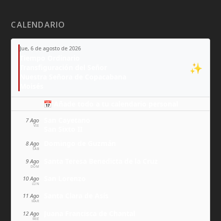
CALENDARIO
Jue, 6 de agosto de 2026
Tiempo Ordinario
✨
Transfiguración del Señor
Nuestra Señora de Copacabana
Moisés
📅 Añade todo a tu calendario personal
San Cayetano
7 Ago
VIE
San Sixto II
Domingo de Guzmán
8 Ago
SÁB
Santa Teresa Benedicta de la Cruz
9 Ago
DOM
San Lorenzo
10 Ago
LUN
Santa Clara de Asís
11 Ago
MAR
Juana Francisca de Chantal
12 Ago
MIÉ