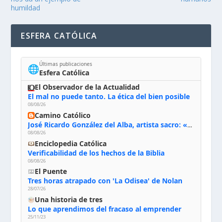
humildad
ESFERA CATÓLICA
Últimas publicaciones
🌐
Esfera Católica
El Observador de la Actualidad
El mal no puede tanto. La ética del bien posible
08/08/26
Camino Católico
José Ricardo González del Alba, artista sacro: «Yo oro, hablo con Dios, le pido al Espíritu Santo su inspiración y siempre pinto rezando el rosario para que sea Él quien actúe a través de mis manos»
08/08/26
Enciclopedia Católica
Verificabilidad de los hechos de la Biblia
08/08/26
El Puente
Tres horas atrapado con 'La Odisea' de Nolan
28/07/26
Una historia de tres
Lo que aprendimos del fracaso al emprender
25/11/23