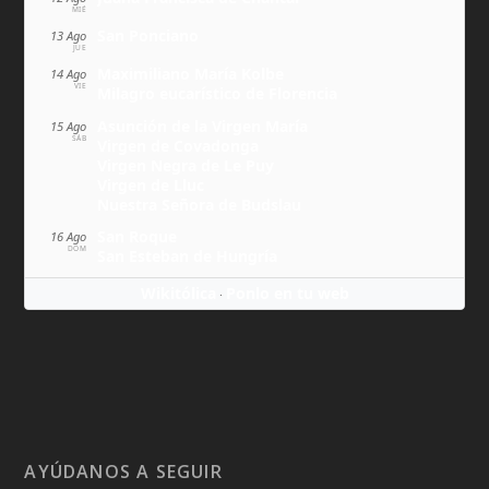
MIÉ
San Ponciano
13 Ago
JUE
Maximiliano María Kolbe
14 Ago
VIE
Milagro eucarístico de Florencia
Asunción de la Virgen María
15 Ago
SÁB
Virgen de Covadonga
Virgen Negra de Le Puy
Virgen de Lluc
Nuestra Señora de Budslau
San Roque
16 Ago
DOM
San Esteban de Hungría
Wikitólica
Ponlo en tu web
·
AYÚDANOS A SEGUIR