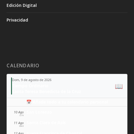
Edición Digital
Privacidad
CALENDARIO
Dom, 9 de agosto de 2026
📖
Tiempo Ordinario
Santa Teresa Benedicta de la Cruz
📅 Añade todo a tu calendario personal
San Lorenzo
10 Ago
LUN
Santa Clara de Asís
11 Ago
MAR
Juana Francisca de Chantal
12 Ago