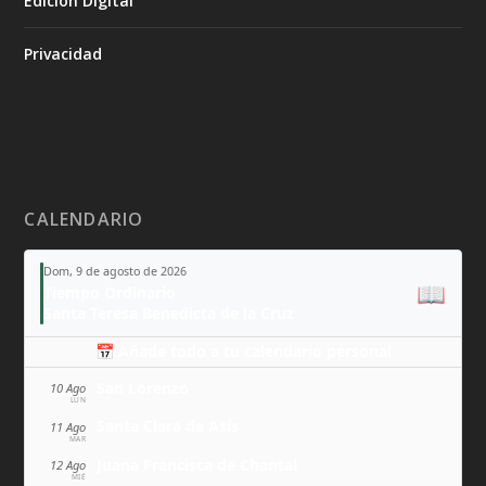
Edición Digital
Privacidad
CALENDARIO
Dom, 9 de agosto de 2026
📖
Tiempo Ordinario
Santa Teresa Benedicta de la Cruz
📅 Añade todo a tu calendario personal
San Lorenzo
10 Ago
LUN
Santa Clara de Asís
11 Ago
MAR
Juana Francisca de Chantal
12 Ago
MIÉ