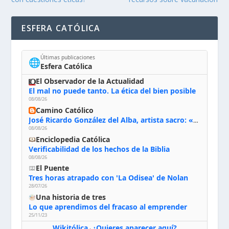
ESFERA CATÓLICA
Últimas publicaciones
🌐
Esfera Católica
El Observador de la Actualidad
El mal no puede tanto. La ética del bien posible
08/08/26
Camino Católico
José Ricardo González del Alba, artista sacro: «Yo oro, hablo con Dios, le pido al Espíritu Santo su inspiración y siempre pinto rezando el rosario para que sea Él quien actúe a través de mis manos»
08/08/26
Enciclopedia Católica
Verificabilidad de los hechos de la Biblia
08/08/26
El Puente
Tres horas atrapado con 'La Odisea' de Nolan
28/07/26
Una historia de tres
Lo que aprendimos del fracaso al emprender
25/11/23
Wikitólica
¿Quieres aparecer aquí?
·