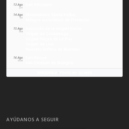
San Ponciano
13 Ago
JUE
Maximiliano María Kolbe
14 Ago
VIE
Milagro eucarístico de Florencia
Asunción de la Virgen María
15 Ago
SÁB
Virgen de Covadonga
Virgen Negra de Le Puy
Virgen de Lluc
Nuestra Señora de Budslau
San Roque
16 Ago
DOM
San Esteban de Hungría
Wikitólica
Ponlo en tu web
·
AYÚDANOS A SEGUIR