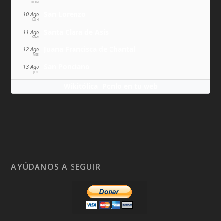
DOM
San Lorenzo
10 Ago
LUN
Santa Clara de Asís
11 Ago
MAR
Juana Francisca de Chantal
12 Ago
MIÉ
San Ponciano
13 Ago
JUE
Wikitólica
Ponlo en tu web
·
AYÚDANOS A SEGUIR