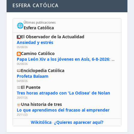
ESFERA CATÓLICA
Últimas publicaciones
🌐
Esfera Católica
El Observador de la Actualidad
Ansiedad y estrés
05/08/26
Camino Católico
Papa León Xiv a los jóvenes en Asís, 6-8-2026: «De san Francisco aprendan la radicalidad evangélica: no los vuelve ciegos ni violentos, sino sensibles, atentos, siempre en el seguimiento de Jesús, humildes y acogiendo a todos»
06/08/26
Enciclopedia Católica
Profeta Balaam
04/08/26
El Puente
Tres horas atrapado con 'La Odisea' de Nolan
28/07/26
Una historia de tres
Lo que aprendimos del fracaso al emprender
25/11/23
Wikitólica
¿Quieres aparecer aquí?
·