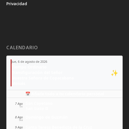
Privacidad
CALENDARIO
Jue, 6 de agosto de 2026
Tiempo Ordinario
✨
Transfiguración del Señor
Nuestra Señora de Copacabana
Moisés
📅 Añade todo a tu calendario personal
San Cayetano
7 Ago
VIE
San Sixto II
Domingo de Guzmán
8 Ago
SÁB
Santa Teresa Benedicta de la Cruz
9 Ago