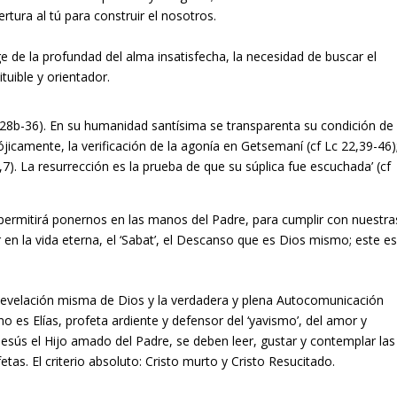
tura al tú para construir el nosotros.
 de la profundad del alma insatisfecha, la necesidad de buscar el
ituible y orientador.
9,28b-36). En su humanidad santísima se transparenta su condición de
jicamente, la verificación de la agonía en Getsemaní (cf Lc 22,39-46)
,7). La resurrección es la prueba de que su súplica fue escuchada’ (cf
permitirá ponernos en las manos del Padre, para cumplir con nuestra
 en la vida eterna, el ‘Sabat’, el Descanso que es Dios mismo; este e
a Revelación misma de Dios y la verdadera y plena Autocomunicación
 no es Elías, profeta ardiente y defensor del ‘yavismo’, del amor y
 Jesús el Hijo amado del Padre, se deben leer, gustar y contemplar las
fetas. El criterio absoluto: Cristo murto y Cristo Resucitado.