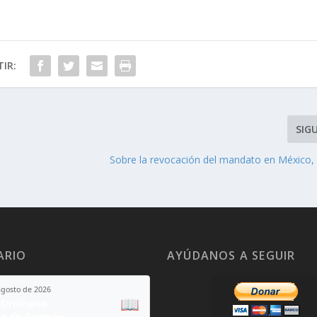
IR:
SIG
Sobre la revocación del mandato en México, 
ARIO
AYÚDANOS A SEGUIR
agosto de 2026
📖
Ordinario
o de Guzmán