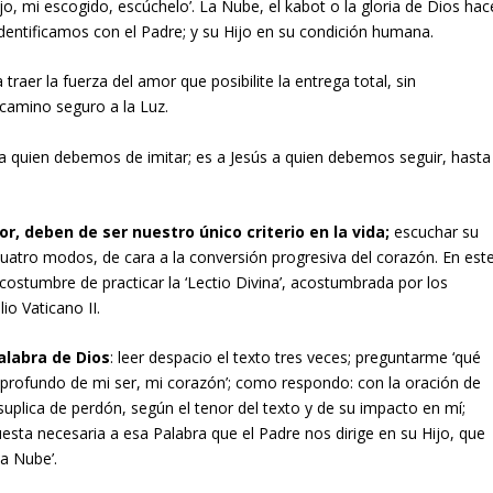
ijo, mi escogido, escúchelo’. La Nube, el kabot o la gloria de Dios hac
 identificamos con el Padre; y su Hijo en su condición humana.
traer la fuerza del amor que posibilite la entrega total, sin
camino seguro a la Luz.
a quien debemos de imitar; es a Jesús a quien debemos seguir, hasta
r, deben de ser nuestro único criterio en la vida;
escuchar su
cuatro modos, de cara a la conversión progresiva del corazón. En est
ostumbre de practicar la ‘Lectio Divina’, acostumbrada por los
o Vaticano II.
Palabra de Dios
: leer despacio el texto tres veces; preguntarme ‘qué
 profundo de mi ser, mi corazón’; como respondo: con la oración de
suplica de perdón, según el tenor del texto y de su impacto en mí;
sta necesaria a esa Palabra que el Padre nos dirige en su Hijo, que
la Nube’.