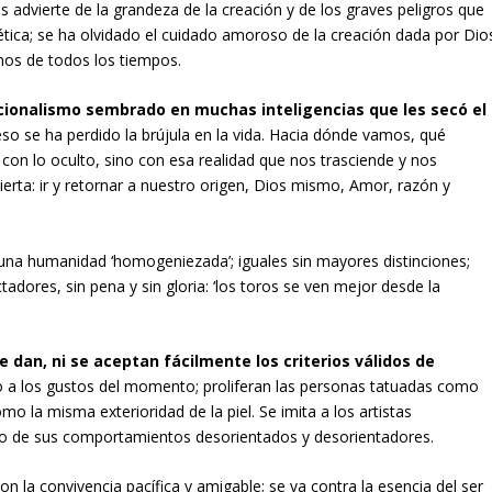
s advierte de la grandeza de la creación y de los graves peligros que
tica; se ha olvidado el cuidado amoroso de la creación dada por Dio
nos de todos los tiempos.
cionalismo sembrado en muchas inteligencias que les secó el
so se ha perdido la brújula en la vida. Hacia dónde vamos, qué
ca con lo oculto, sino con esa realidad que nos trasciende y nos
rta: ir y retornar a nuestro origen, Dios mismo, Amor, razón y
una humanidad ‘homogeniezada’; iguales sin mayores distinciones;
dores, sin pena y sin gloria: ‘los toros se ven mejor desde la
 dan, ni se aceptan fácilmente los criterios válidos de
 a los gustos del momento; proliferan las personas tatuadas como
mo la misma exterioridad de la piel. Se imita a los artistas
acto de sus comportamientos desorientados y desorientadores.
on la convivencia pacífica y amigable; se va contra la esencia del ser