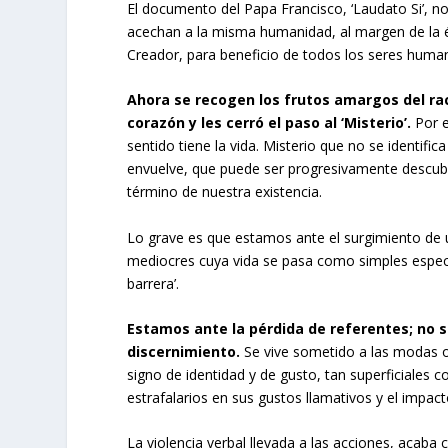
El documento del Papa Francisco, ‘Laudato Si’, no
acechan a la misma humanidad, al margen de la é
Creador, para beneficio de todos los seres huma
Ahora se recogen los frutos amargos del ra
corazón y les cerró el paso al ‘Misterio’.
Por e
sentido tiene la vida. Misterio que no se identifi
envuelve, que puede ser progresivamente descubie
término de nuestra existencia.
Lo grave es que estamos ante el surgimiento de 
mediocres cuya vida se pasa como simples especta
barrera’.
Estamos ante la pérdida de referentes; no se
discernimiento.
Se vive sometido a las modas o
signo de identidad y de gusto, tan superficiales co
estrafalarios en sus gustos llamativos y el imp
La violencia verbal llevada a las acciones, acaba c