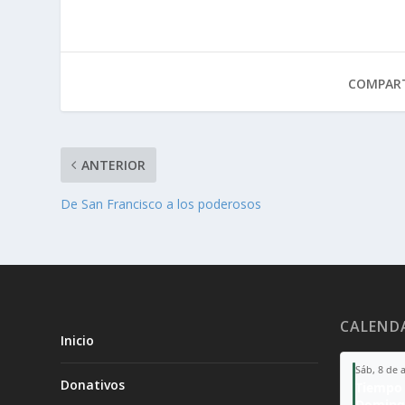
COMPART
ANTERIOR
De San Francisco a los poderosos
CALEND
Inicio
Sáb, 8 de 
Donativos
Tiempo 
Doming