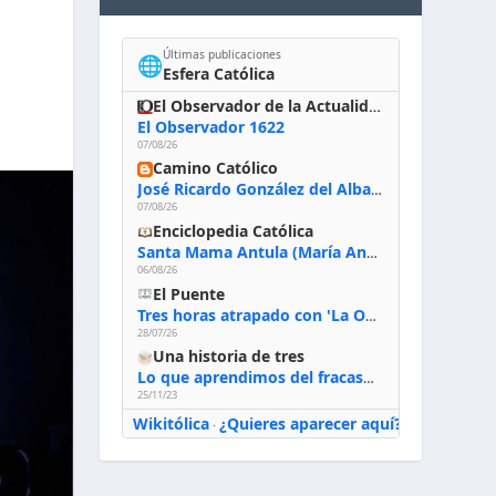
Últimas publicaciones
🌐
Esfera Católica
El Observador de la Actualidad
El Observador 1622
07/08/26
Camino Católico
José Ricardo González del Alba, artista sacro: «Yo oro, hablo con Dios, le pido al Espíritu Santo su inspiración y siempre pinto rezando el rosario para que sea Él quien actúe a través de mis manos»
07/08/26
Enciclopedia Católica
Santa Mama Antula (María Antonia de Paz y Figueroa)
06/08/26
El Puente
Tres horas atrapado con 'La Odisea' de Nolan
28/07/26
Una historia de tres
Lo que aprendimos del fracaso al emprender
25/11/23
Wikitólica
¿Quieres aparecer aquí?
·