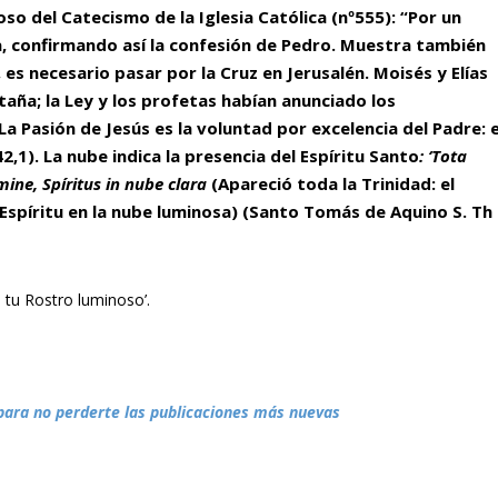
o del Catecismo de la Iglesia Católica (nº555): “Por un
na, confirmando así la confesión de Pedro. Muestra también
, es necesario pasar por la Cruz en Jerusalén. Moisés y Elías
ntaña; la Ley y los profetas habían anunciado los
 La Pasión de Jesús es la voluntad por excelencia del Padre: e
42,1). La nube indica la presencia del Espíritu Santo
: ‘Tota
ómine, Spíritus in nube clara
(Apareció toda la Trinidad: el
l Espíritu en la nube luminosa) (Santo Tomás de Aquino S. Th
, tu Rostro luminoso’.
para no perderte las publicaciones más nuevas