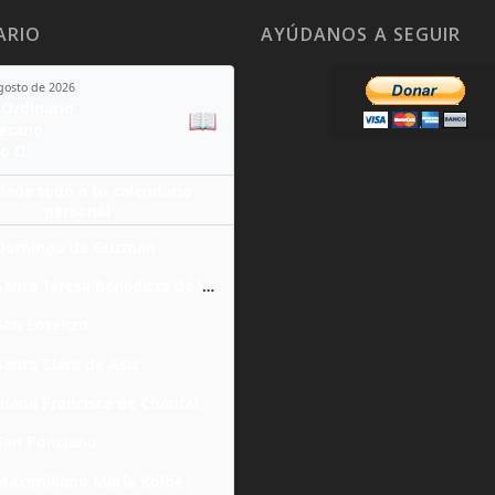
ARIO
AYÚDANOS A SEGUIR
agosto de 2026
Ordinario
📖
yetano
o II
ñade todo a tu calendario
personal
Domingo de Guzmán
Santa Teresa Benedicta de la Cruz
San Lorenzo
Santa Clara de Asís
Juana Francisca de Chantal
San Ponciano
Maximiliano María Kolbe