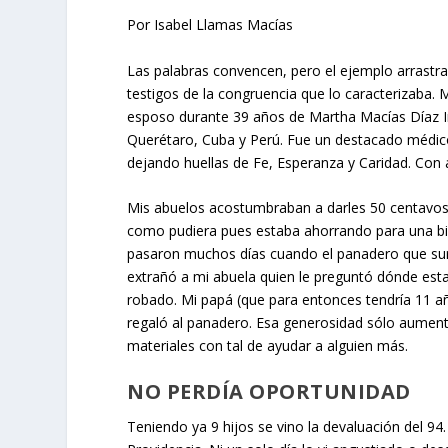
Por Isabel Llamas Macías
Las palabras convencen, pero el ejemplo arrastra.
testigos de la congruencia que lo caracterizaba. 
esposo durante 39 años de Martha Macías Díaz In
Querétaro, Cuba y Perú. Fue un destacado médico
dejando huellas de Fe, Esperanza y Caridad. Con 
Mis abuelos acostumbraban a darles 50 centavos 
como pudiera pues estaba ahorrando para una bici
pasaron muchos días cuando el panadero que surt
extrañó a mi abuela quien le preguntó dónde estab
robado. Mi papá (que para entonces tendría 11 añ
regaló al panadero. Esa generosidad sólo aument
materiales con tal de ayudar a alguien más.
NO PERDÍA OPORTUNIDAD
Teniendo ya 9 hijos se vino la devaluación del 9