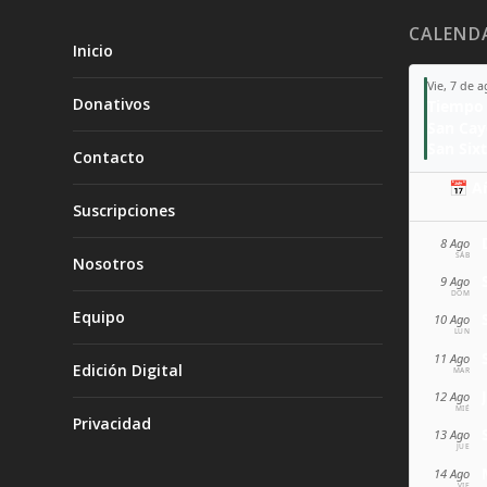
CALEND
Inicio
Vie, 7 de 
Donativos
Tiempo 
San Ca
San Sixt
Contacto
📅 A
Suscripciones
8 Ago
SÁB
Nosotros
9 Ago
DOM
Equipo
10 Ago
LUN
11 Ago
Edición Digital
MAR
12 Ago
MIÉ
Privacidad
13 Ago
JUE
14 Ago
VIE