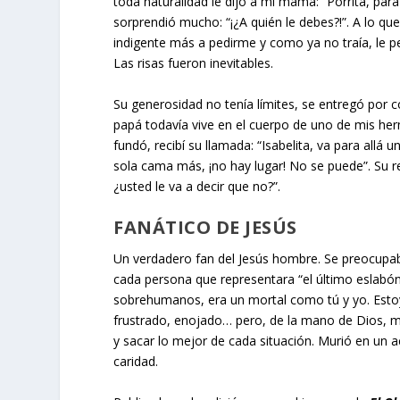
toda naturalidad le dijo a mi mamá: “Porrita, 
sorprendió mucho: “¡¿A quién le debes?!”. A lo q
indigente más a pedirme y como ya no traía, le p
Las risas fueron inevitables.
Su generosidad no tenía límites, se entregó por c
papá todavía vive en el cuerpo de uno de mis he
fundó, recibí su llamada: “Isabelita, va para allá
sola cama más, ¡no hay lugar! No se puede”. Su r
¿usted le va a decir que no?”.
FANÁTICO DE JESÚS
Un verdadero fan del Jesús hombre. Se preocupaba
cada persona que representara “el último eslabón
sobrehumanos, era un mortal como tú y yo. Esto
frustrado, enojado… pero, de la mano de Dios, m
y sacar lo mejor de cada situación. Murió en un a
caridad.