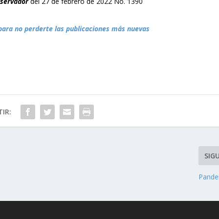
bservador
del 27 de febrero de 2022 No. 1390
para no perderte las publicaciones más nuevas
IR:
SIG
Pande