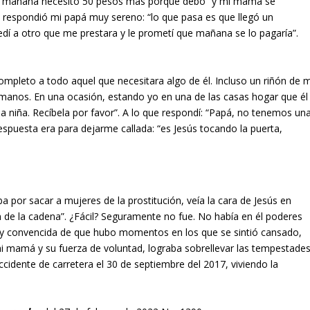
para mañana necesito 50 pesos más porque debo” y mi mamá se
ue respondió mi papá muy sereno: “lo que pasa es que llegó un
edí a otro que me prestara y le prometí que mañana se lo pagaría”.
ompleto a todo aquel que necesitara algo de él. Incluso un riñón de m
rmanos. En una ocasión, estando yo en una de las casas hogar que él
 una niña. Recíbela por favor”. A lo que respondí: “Papá, no tenemos un
espuesta era para dejarme callada: “es Jesús tocando la puerta,
 por sacar a mujeres de la prostitución, veía la cara de Jesús en
 de la cadena”. ¿Fácil? Seguramente no fue. No había en él poderes
y convencida de que hubo momentos en los que se sintió cansado,
i mamá y su fuerza de voluntad, lograba sobrellevar las tempestade
ccidente de carretera el 30 de septiembre del 2017, viviendo la