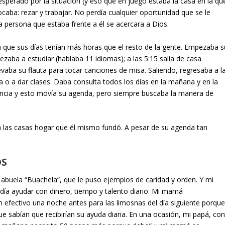
sesperado por la situación (y eso que en juego estaba la casa en la qu
ocaba: rezar y trabajar. No perdía cualquier oportunidad que se le
a persona que estaba frente a él se acercara a Dios.
 que sus días tenían más horas que el resto de la gente. Empezaba s
aba a estudiar (hablaba 11 idiomas); a las 5:15 salía de casa
evaba su flauta para tocar canciones de misa. Saliendo, regresaba a l
ta o a dar clases. Daba consulta todos los días en la mañana y en la
encia y esto movía su agenda, pero siempre buscaba la manera de
 las casas hogar que él mismo fundó. A pesar de su agenda tan
OS
 abuela “Buachela”, que le puso ejemplos de caridad y orden. Y mi
día ayudar con dinero, tiempo y talento diario. Mi mamá
 efectivo una noche antes para las limosnas del día siguiente porqu
e sabían que recibirían su ayuda diaria. En una ocasión, mi papá, co