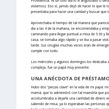
Providencia. Ni un solo día lo vi angustiado o de
vivíamos). Eso sí, jamás dejó de hacer lo que le t
presentaba para hacer una caridad y buscar que l
Aprovechaba el tiempo de tal manera que parecía
día a las 4 de la mañana, se encomendaba y empez
caminando para llegar puntual a misa de 5:30 y ll
casa, se tomaba algo rápido y se iba a pasar visi
tarde. Sus cirugías muchas veces eran de emerg
cumplir con todo.
Los miércoles y algunos domingos los dedicaba a
compleja, fue un papá muy presente.
UNA ANÉCDOTA DE PRÉSTAM
Hubo dos “piezas clave” en la vida de mi papá: mi
mamá, que lo administró con tal maestría que po
acostumbraba a dejarle una cantidad de dinero en
saliendo de misa, ya lo esperaban las personas qu