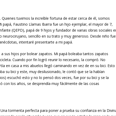
 Quienes tuvimos la increíble fortuna de estar cerca de él, somos
Mi papá, Faustino Llamas Ibarra fue un hijo ejemplar, el mayor de 7,
fante (QEPD), papá de 9 hijos y fundador de varias obras sociales e
 neurocirujano, sencillo en su trato y muy generoso. Desde niño fue
anécdotas, intentaré presentarte a mi papá.
a sus hijos por bolear zapatos. Mi papá boleaba tantos zapatos
cleta. Cuando por fin logró reunir lo necesario, la compró. No
ía en casa a mis abuelos llegó caminando en vez de en su bici. Esto
a su bici y este, muy desilusionado, le contó que se la habían
os) escuchó esto y no lo pensó dos veces, fue por su bici y se la
ó con los años, se desprendía muy fácilmente de las cosas
4. Una tormenta perfecta para poner a prueba su confianza en la Divin