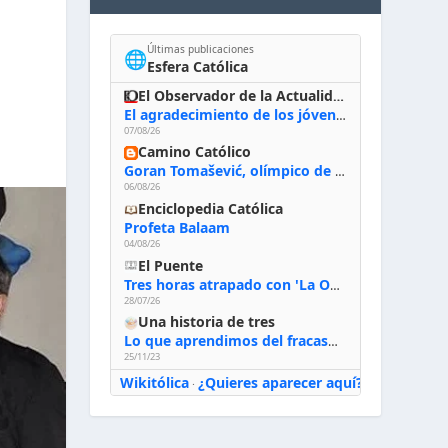
Últimas publicaciones
🌐
Esfera Católica
El Observador de la Actualidad
El agradecimiento de los jóvenes al Papa: «Hoy nos sentimos Iglesia»
07/08/26
Camino Católico
Goran Tomašević, olímpico de waterpolo: «Al terminar el Camino de Santiago entregué mi vida a Cristo; hablé con Dios y le dije: ‘Estoy listo; estoy a tu servicio. Puedo llevar lo que sea necesario para ti’»
06/08/26
Enciclopedia Católica
Profeta Balaam
04/08/26
El Puente
Tres horas atrapado con 'La Odisea' de Nolan
28/07/26
Una historia de tres
Lo que aprendimos del fracaso al emprender
25/11/23
Wikitólica
¿Quieres aparecer aquí?
·