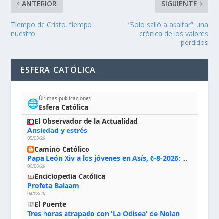
ANTERIOR
SIGUIENTE
Tiempo de Cristo, tiempo
“Solo salió a asaltar”: una
nuestro
crónica de los valores
perdidos
ESFERA CATÓLICA
Últimas publicaciones
🌐
Esfera Católica
El Observador de la Actualidad
Ansiedad y estrés
05/08/26
Camino Católico
Papa León Xiv a los jóvenes en Asís, 6-8-2026: «De san Francisco aprendan la radicalidad evangélica: no los vuelve ciegos ni violentos, sino sensibles, atentos, siempre en el seguimiento de Jesús, humildes y acogiendo a todos»
06/08/26
Enciclopedia Católica
Profeta Balaam
04/08/26
El Puente
Tres horas atrapado con 'La Odisea' de Nolan