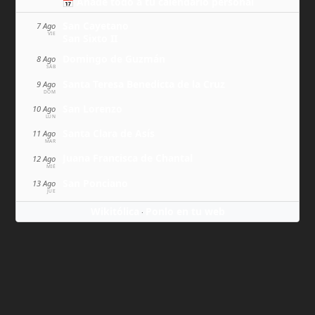
📅 Añade todo a tu calendario personal
San Cayetano
7 Ago
VIE
San Sixto II
Domingo de Guzmán
8 Ago
SÁB
Santa Teresa Benedicta de la Cruz
9 Ago
DOM
San Lorenzo
10 Ago
LUN
Santa Clara de Asís
11 Ago
MAR
Juana Francisca de Chantal
12 Ago
MIÉ
San Ponciano
13 Ago
JUE
Wikitólica
Ponlo en tu web
·