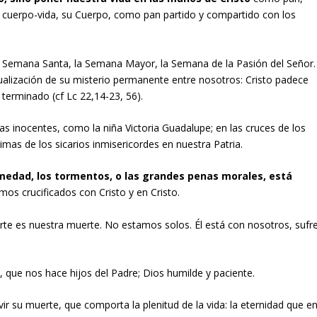
 cuerpo-vida, su Cuerpo, como pan partido y compartido con los
a Semana Santa, la Semana Mayor, la Semana de la Pasión del Señor.
ualización de su misterio permanente entre nosotros: Cristo padece
 terminado (cf Lc 22,14-23, 56).
mas inocentes, como la niña Victoria Guadalupe; en las cruces de los
imas de los sicarios inmisericordes en nuestra Patria.
rmedad, los tormentos, o las grandes penas morales, está
amos crucificados con Cristo y en Cristo.
te es nuestra muerte. No estamos solos. Él está con nosotros, sufr
e, que nos hace hijos del Padre; Dios humilde y paciente.
vir su muerte, que comporta la plenitud de la vida: la eternidad que e