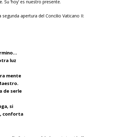
e. Su ‘hoy’ es nuestro presente.
 segunda apertura del Concilio Vaticano II:
término…
tra luz
tra mente
Maestro.
a de serle
ga, si
, conforta