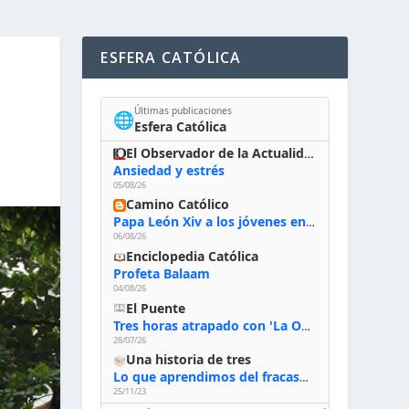
ESFERA CATÓLICA
Últimas publicaciones
🌐
Esfera Católica
El Observador de la Actualidad
Ansiedad y estrés
05/08/26
Camino Católico
Papa León Xiv a los jóvenes en Asís, 6-8-2026: «De san Francisco aprendan la radicalidad evangélica: no los vuelve ciegos ni violentos, sino sensibles, atentos, siempre en el seguimiento de Jesús, humildes y acogiendo a todos»
06/08/26
Enciclopedia Católica
Profeta Balaam
04/08/26
El Puente
Tres horas atrapado con 'La Odisea' de Nolan
28/07/26
Una historia de tres
Lo que aprendimos del fracaso al emprender
25/11/23