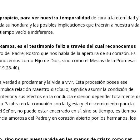
propicio, para ver nuestra temporalidad
de cara a la eternidad y
oda su hondura y las posibles implicaciones que traerán a nuestra vida
tiempo vacío e indiferente.
amos, es el testimonio feliz a través del cual reconocemos
ro del Padre; Rostro que nos habla de la apertura de su corazón. Es
reconocemos como Hijo de Dios, sino como el Mesías de la Promesa:
 19,28-40).
a Verdad a proclamar y la Vida a vivir. Esta procesión posee ese
mplica relación Maestro-discípulo; significa asumir la condición de
 interior y sus efectos en la conducta exterior; depender totalmente d
la Palabra en la comunión con la Iglesia y el discernimiento para la
del Señor, no puede estar encerrado en sí, sino su tiempo, es tiempo
encia amorosa del Padre y en corazón abierto por los hermanos, los
o, sino poner nuestra vida en las manos de Cristo
como pan,