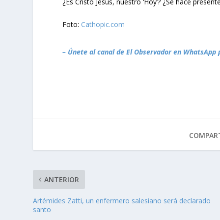
¿Es Cristo Jesús, nuestro ‘Hoy’? ¿Se hace presen
Foto:
Cathopic.com
– Únete al canal de El Observador en WhatsApp 
COMPART
ANTERIOR
Artémides Zatti, un enfermero salesiano será declarado
santo