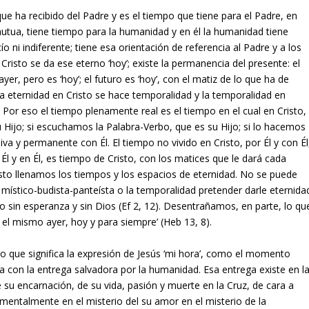
que ha recibido del Padre y es el tiempo que tiene para el Padre, en
mutua, tiene tiempo para la humanidad y en él la humanidad tiene
o ni indiferente; tiene esa orientación de referencia al Padre y a los
isto se da ese eterno ‘hoy’; existe la permanencia del presente: el
er, pero es ‘hoy’; el futuro es ‘hoy’, con el matiz de lo que ha de
La eternidad en Cristo se hace temporalidad y la temporalidad en
. Por eso el tiempo plenamente real es el tiempo en el cual en Cristo,
Hijo; si escuchamos la Palabra-Verbo, que es su Hijo; si lo hacemos
va y permanente con Él. El tiempo no vivido en Cristo, por Él y con Él
 Él y en Él, es tiempo de Cristo, con los matices que le dará cada
risto llenamos los tiempos y los espacios de eternidad. No se puede
ea místico-budista-panteísta o la temporalidad pretender darle eternida
o sin esperanza y sin Dios (Ef 2, 12). Desentrañamos, en parte, lo qu
s el mismo ayer, hoy y para siempre’ (Heb 13, 8).
 que significa la expresión de Jesús ‘mi hora’, como el momento
fica con la entrega salvadora por la humanidad. Esa entrega existe en l
e su encarnación, de su vida, pasión y muerte en la Cruz, de cara a
mentalmente en el misterio del su amor en el misterio de la