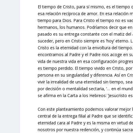
El tiempo de Cristo, para sí mismo, es el tiempo 
esa relación recíproca de amor. En esa relación 
tiempo para Dios. Para Cristo el tiempo no es vací
hermanos, los humanos. Podríamos decir que en Cr
pasado es su entrega constante con el matiz del ay
suceder, pero en Cristo siempre es ‘hoy’ eterno. 
Cristo es la eternidad con la envoltura del tiempo
encontramos al Padre y el Padre nos acoge en su 
vida de nuestra vida en esa configuración progresi
es tiempo perdido. El tiempo vivido en Cristo, por
persona en su singularidad y diferencia. Así en C
vivir la irrealidad de una eternidad sin tiempo, s
por decisión o mentalidad sectaria, ‘… en el mund
se afirma en la Carta a los Hebreos: ‘Jesucristo e
Con este planteamiento podemos valorar mejor lo
central de la entrega filial al Padre que se identi
eternidad cara al Padre y es la misma en virtud d
nosotros por nuestra redención, y continúa sacra