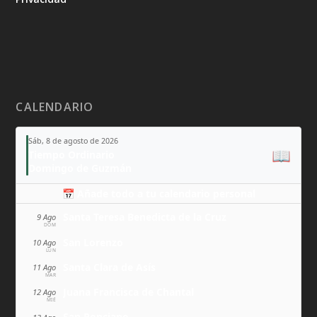
CALENDARIO
Sáb, 8 de agosto de 2026
📖
Tiempo Ordinario
Domingo de Guzmán
📅 Añade todo a tu calendario personal
Santa Teresa Benedicta de la Cruz
9 Ago
DOM
San Lorenzo
10 Ago
LUN
Santa Clara de Asís
11 Ago
MAR
Juana Francisca de Chantal
12 Ago
MIÉ
San Ponciano