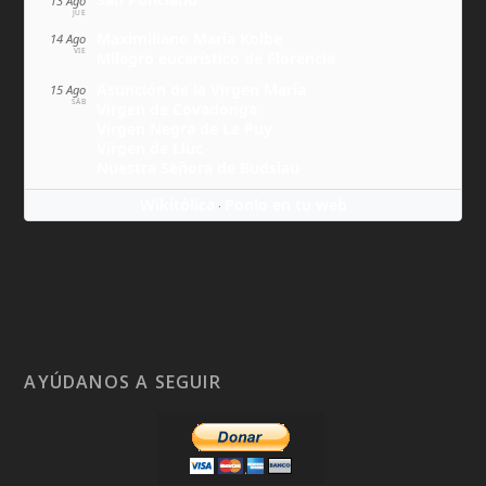
13 Ago
JUE
Maximiliano María Kolbe
14 Ago
VIE
Milagro eucarístico de Florencia
Asunción de la Virgen María
15 Ago
SÁB
Virgen de Covadonga
Virgen Negra de Le Puy
Virgen de Lluc
Nuestra Señora de Budslau
Wikitólica
Ponlo en tu web
·
AYÚDANOS A SEGUIR